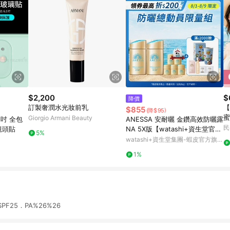
$2,200
$
降價
訂製奢潤水光妝前乳
【
$855
(降$95)
蜜
Giorgio Armani Beauty
.1吋 全包
ANESSA 安耐曬 金鑽高效防曬露
曬
民
鏡頭貼
NA 5X版【watashi+資生堂官方
5%
店】防曬乳
watashi+資生堂集團-蝦皮官方旗艦
店
1%
F25．PA%26%26