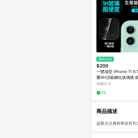
限時加碼
$200
一體成型 iPhone 11 6
覆9H頂級鋼化玻璃膜 
神腦生活
2%
商品描述
超聚光活膚精華妝前乳SP