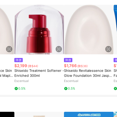
降價
降價
$2,199
$1,766
$
(降$44)
(降$36)
nce Skin
Shiseido Treatment Softener -
Shiseido Revitalessence Skin
S
l Maple
Enriched 300ml
Glow Foundation 30ml Jasper
F
550
Escentual
Escentual
Es
0.5%
0.5%