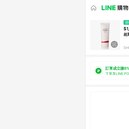
限
$1
超
S
訂單成立賺8
下單享LINE P