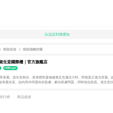
設定到價通知
開架彩妝
開架隔離防曬
DO 資生堂國際櫃｜官方旗艦店
始分享美麗。資生堂相信，當身體和靈魂健康且充滿活力時，即能真正激活美麗。
放美麗光采。由內而外呵護你的肌膚，解決肌膚問題，同時強化肌底。資生堂
，灌溉身體和靈魂。讓妳隨時隨地綻放美麗和自信。
排行榜
商品描述