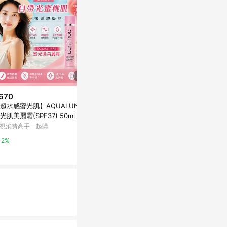
670
$2,250
限時加碼
超水感蜜光肌】AQUALUNA
DIOR 迪奧 
$1,600
光肌美麗霜(SPF37) 50ml（防
0g
NARS 輕無畏! 裸光妝妝前乳30
・潤色・提亮）
視消費高手一起購
Yahoo購物中
ml
beauty STAGE 美麗台
2%
1%
10%