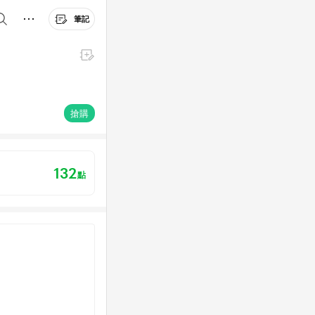
筆記
搶購
132
點