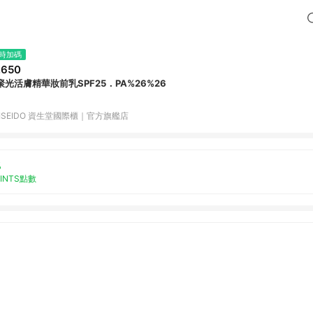
時加碼
,650
聚光活膚精華妝前乳SPF25．PA%26%26
HISEIDO 資生堂國際櫃｜官方旗艦店
%
OINTS點數