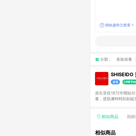
價格趨勢怎麼看？
分類：
美妝保養
SHISEI
資生堂從1872年開
量，使肌膚時時刻刻綻
透過色彩、香氛、質地
相似商品
熱銷
相似商品