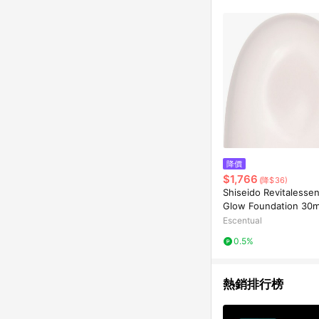
降價
$1,766
(降$36)
Shiseido Revitalesse
Glow Foundation 30m
350
Escentual
0.5%
熱銷排行榜