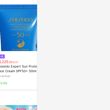
降價
降價
降價
1,225
$1,225
$1,766
(降$25)
(降$25)
(降$3
hiseido Expert Sun Protector
Benefit Dew-La-La Liquid Glo
Shiseido Rev
ace Cream SPF50+ 50ml
w Highlighter 25ml Nova - Me
Glow Founda
dium Tan
50
centual
Escentual
Escentual
0.5%
0.5%
0.5%