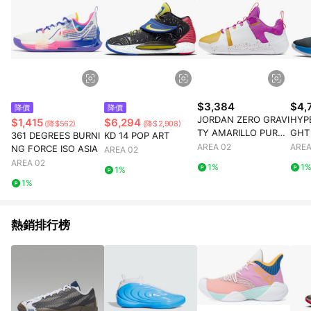
$3,384
$4,
降價
降價
JORDAN ZERO GRAVI
HYPE
$1,415
$6,294
(降$562)
(降$2,908)
TY AMARILLO PURPL
GHT
361 DEGREES BURNI
KD 14 POP ART
E
AREA 02
AREA
NG FORCE ISO ASIA
AREA 02
AREA 02
1%
1
1%
1%
熱銷排行榜