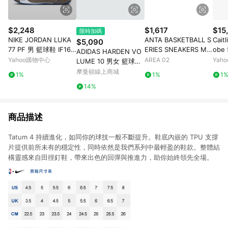
$2,248
$1,617
$15
限時加碼
NIKE JORDAN LUKA
ANTA BASKETBALL S
Caitl
$5,090
77 PF 男 籃球鞋 IF161
ERIES SNEAKERS MID
obe 
ADIDAS HARDEN VO
1002
PINK WHITE BLUE
色紅色
Yahoo購物中心
AREA 02
Yah
LUME 10 男女 籃球鞋
2712
JQ9422
摩曼頓線上商城
1%
1%
1
14%
商品描述
Tatum 4 持續進化，如同你的球技一般不斷提升。鞋底內嵌的 TPU 支撐
片提供前所未有的穩定性，同時依然是我們系列中最輕盈的鞋款。整體結
構靈感來自田徑釘鞋，帶來出色的回彈與推進力，助你始終領先全場。