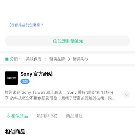
價格趨勢怎麼看？
設定到價通知
分類：
美妝保養
醫美品牌
醫美彩妝
Sony 官方網站
歡迎來到 Sony Taiwan 線上商店！ Sony 秉持"啟發"和"經驗分
享"的科技概念不斷創新及研發，累積了豐富的經驗與技術、跨足
各種不同的領域，包括電子、遊戲、音樂、影視、網路、金融等
等，並提供最完整的產品線，不論是拍攝、儲存、編輯、播放、
顯示等各領域，創先推出多款高品質商品，讓您享有無與倫比的
相似商品
熱銷排行榜
商品描述
視覺與聽覺體驗。
相似商品