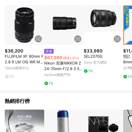
$36,200
$33,980
$11
降價
FUJIFILM XF 80mm F
SEL2070G
預訂 C
$67,390
(降$2,510)
2.8 R LM OIS WR Mac
8mm 
Sony 官方網站
Nikon 尼康NIKKOR Z
ro鏡頭/公司貨
M 超
Yahoo購物中心
台灣
24-70mm F/2.8 S II
1%
公司貨
恆定光圈標準變焦鏡 平
myfone網路門市
0%
3
輸
1%
熱銷排行榜