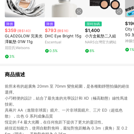
$19
降價
降價
限時加碼
City
$359
$793
$1,400
(降$140)
(降$16)
5G
GLAD2GLOW 完美光
DHC Eye Bright 15g
小方盒氣墊二入組
空壓
神腦
澤氣墊 01W 11g
Escentual
NARS台灣官方網站
屈臣氏Watsons
1
0.5%
8%
3%
商品描述
前所未有的超廣角 20mm 至 70mm 變焦範圍，是各種動靜態拍攝的絕佳
選擇。
小巧輕便的設計，結合了最先進的光學設計和 XD（極高動態）線性馬達
技術。
具兩片 AA（進階非球面）鏡片、一片非球面鏡片、三片 ED（超低色
散），出色 G 系列成像品質
恆定的 F4 最大光圈，在任何焦距下提供了更大的靈活性。
絕佳近拍能力，使用自動對焦時，最短對焦距離為 0.3m（廣角）至 0.2