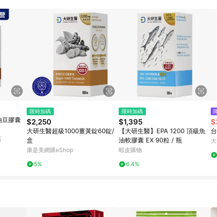
限時加碼
限時加碼
納豆膠囊
$2,250
$1,395
$
大研生醫超級1000薑黃錠60錠/
【大研生醫】EPA 1200 頂級魚
台
店
盒
油軟膠囊 EX 90粒 / 瓶
大
康是美網購eShop
蝦皮購物
5%
6.4%