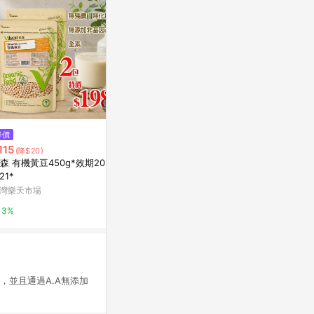
降價
限時加碼
限時加碼
115
$1,222
$263
(降$20)
森 有機黃豆450g*效期2026.1
Navitas Organics, 有機抹巴西
Bob's Red 
.21*
莓粉，8 盎司（227 克）
麥，全穀物，3
灣樂天市場
iHerb
iHerb
3%
6%
6%
，並且通過A.A無添加