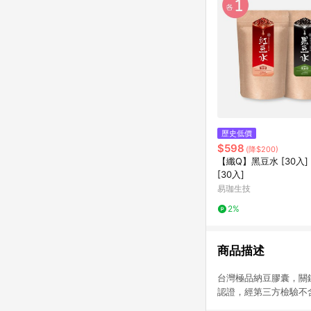
歷史低價
$598
(降$200)
【纖Q】黑豆水 [30入]
[30入]
易珈生技
2%
商品描述
台灣極品納豆膠囊，關鍵
認證，經第三方檢驗不