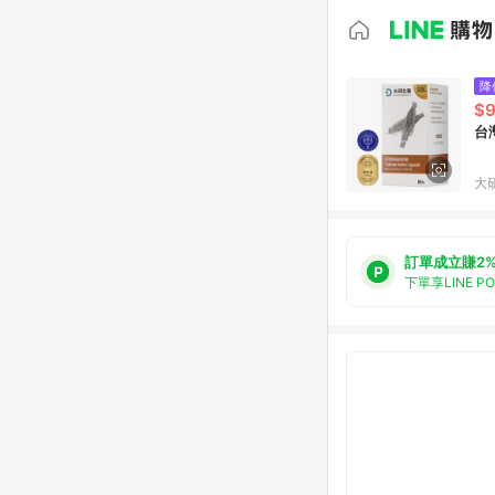
降
$
台
大
訂單成立賺2
下單享LINE P