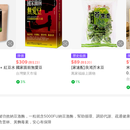
降價
歷史低價
$309
$89
$
(降$23)
(降$20)
 + 紅豆水
國家面前無愛豆
[家速配]良澔芥末豆
米
0
台灣樂天市場
萬家福線上購物
台
3%
1%
功效納豆激酶，一粒就含5000FU納豆激酶，幫助循環、調節代謝、疏通健康
含普林、黃麴毒素，安心有保障