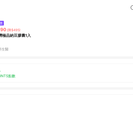
價
990
(降$495)
灣極品納豆膠囊1入
研生醫
%
OINTS點數