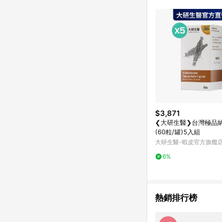
$3,871
❮大研生醫❯台灣極品
(60粒/罐)5入組
大研生醫-蝦皮官方旗艦
6%
熱銷排行榜