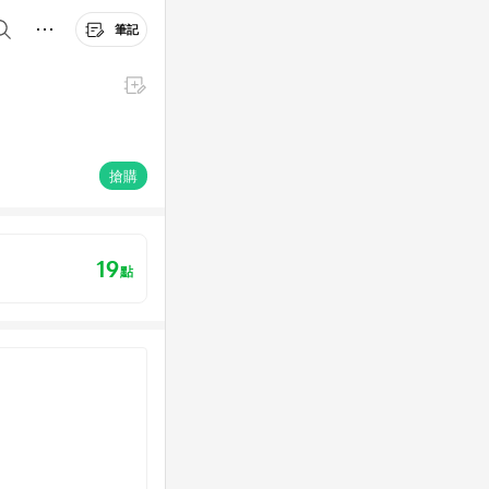
筆記
搶購
19
點