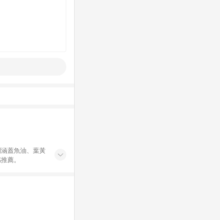
列涵蓋魚油、葉黃
感推薦。