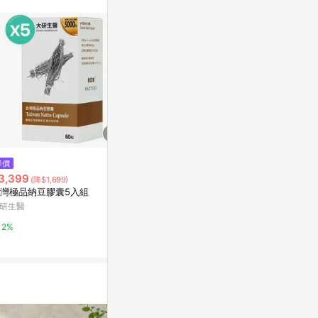
$1,500
降價
降價
【大研生醫】超級1000薑黃錠(6
3,399
$990
(降$1,699)
(降$49
0粒)
灣極品納豆膠囊5入組
台灣極品納豆
Yahoo購物中心
研生醫
大研生醫
1%
2%
2%