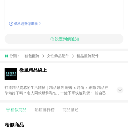
價格趨勢怎麼看？
設定到價通知
分類：
鞋包配飾
女性飾品配件
精品服飾配件
微風精品線上
打造精品質感的生活體驗｜精品嚴選 輕奢 x 時尚 x 細節 精品控
準備好了嗎？名人同款服飾鞋包，一鍵下單快速到貨！ 給自己一
份最好的禮物！歐系質感精品進駐，珠寶名品、手錶配飾。不定
期折扣 網購超划算！ ● 注意事項：需透過 LINE 購物前往並在同
一瀏覽器於 24 小時內結帳才享有回饋，點數將於廠商出貨後 30
相似商品
熱銷排行榜
商品描述
天前後發送。 ● Breeze Beauty 國際美妝：僅限指定專區享點
數回饋（※ 官網首頁路徑：獨家企劃 > LINE 購物回饋專區 >
相似商品
Breeze Beauty；其餘商品皆不享點數回饋。）