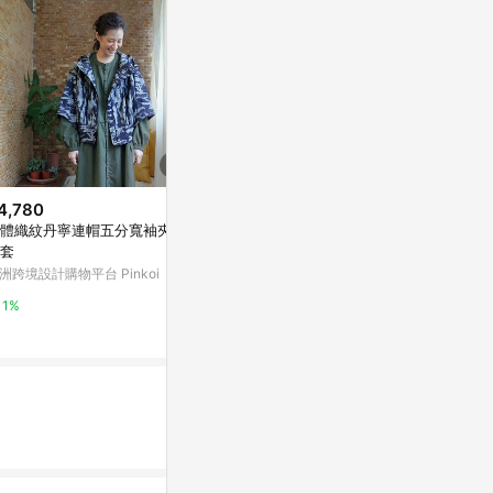
4,780
歷史低價
降價
體織紋丹寧連帽五分寬袖夾克
$997
$1,280
(降$883)
(降$3
套
Solis台灣國旗系列輕薄風衣夾克
2026夏季男
洲跨境設計購物平台 Pinkoi
連帽薄款夾克
亞洲跨境設計購物平台 Pinkoi
衫
東森購物 ETMa
1%
1%
0.5%