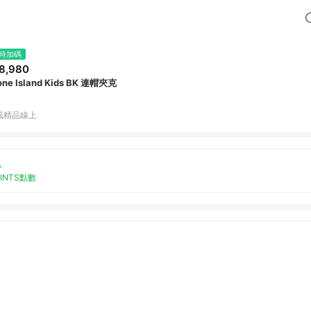
時加碼
8,980
one Island Kids BK 連帽夾克
風精品線上
%
OINTS點數