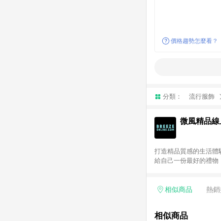
價格趨勢怎麼看？
分類：
流行服飾
微風精品線
打造精品質感的生活體驗
給自己一份最好的禮物！歐系
LINE 購物前往並在同
Beauty 國際美妝：僅
其餘商品皆不享點數回
相似商品
熱銷
相似商品