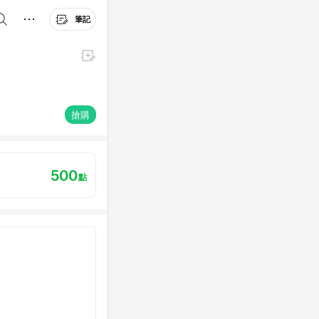
筆記
搶購
500
點