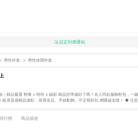
設定到價通知
男性外套
男性休閒外套
上
｜精品嚴選 輕奢 x 時尚 x 細節 精品控準備好了嗎？名人同款服飾鞋包，一
質感精品進駐，珠寶名品、手錶配飾。不定期折扣 網購超划算！ ● 注意事項：需透過
一瀏覽器於 24 小時內結帳才享有回饋，點數將於廠商出貨後 30 天前後發送。 ● 
限指定專區享點數回饋（※ 官網首頁路徑：獨家企劃 > LINE 購物回饋專區 > Breez
饋。）
排行榜
商品描述