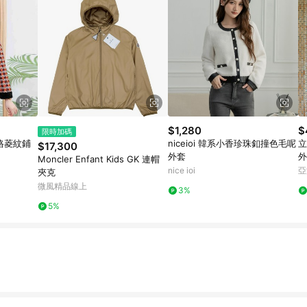
$1,280
$
限時加碼
方格菱紋鋪
niceioi 韓系小香珍珠釦撞色毛呢
立
$17,300
外套
外
Moncler Enfant Kids GK 連帽
nice ioi
亞
夾克
微風精品線上
3%
5%