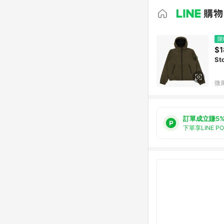
限
$1
St
微
訂單成立賺5
下單享LINE P