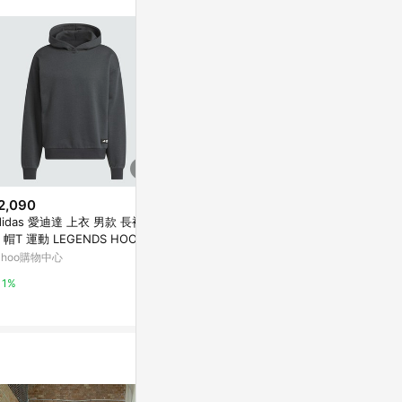
2,090
$2,980
$2,980
didas 愛迪達 上衣 男款 長袖上
5th STREET｜山形｜男裝｜抗U
5th STRE
 帽T 運動 LEGENDS HOODY
V吸濕排汗涼感連帽防曬外套｜
V吸濕排汗涼
 IL2313
卡其色
綠色
ahoo購物中心
新光三越skm online
新光三越skm on
1%
1%
1%