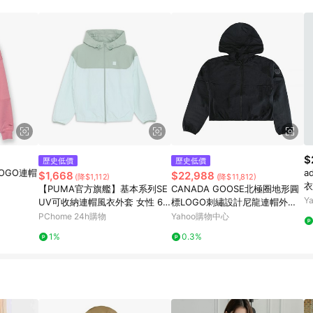
$
歷史低價
歷史低價
LOGO連帽
a
$1,668
$22,988
(降$1,112)
(降$11,812)
衣
【PUMA官方旗艦】基本系列SE
CANADA GOOSE北極圈地形圓
黑
Y
UV可收納連帽風衣外套 女性 68
標LOGO刺繡設計尼龍連帽外套
929850
(女款/黑)
PChome 24h購物
Yahoo購物中心
1%
0.3%