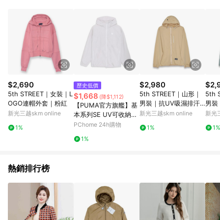
$2,690
$2,980
$2,
歷史低價
5th STREET｜女裝｜L
5th STREET｜山形｜
5th
$1,668
(降$1,112)
OGO連帽外套｜粉紅
男裝｜抗UV吸濕排汗
男裝
【PUMA官方旗艦】基
涼感連帽防曬外套｜卡
涼感
新光三越skm online
新光三越skm online
新光三
本系列SE UV可收納連
其色
色
帽風衣外套 男性 6892
PChome 24h購物
1%
1%
1
8372
1%
熱銷排行榜