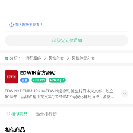
價格趨勢怎麼看？
設定到價通知
分類：
流行服飾
男性外套
男性休閒外套
EDWIN官方網站
EDWIN=DENIM 1961年EDWIN鑀德恩 誕生於日本東京都，屹立
50餘年，品牌名稱由英文單字DENIM字母變化排列而成，象徵對
丹寧的熱情，並不斷挑戰、突破丹寧一切可能，除了是全世界第
一個由日本獨立製作的丹寧布料的品牌，更首度嘗試以『液態
氮』技術，於丹寧褲表面創造更自然的刷色與舒適的觸感，打造
相似商品
熱銷排行榜
經典503褲款。 2013年於東京發表全球第一件具有360°全方位彈
性機能丹寧褲『迦績褲』，上市首月便於日本創下70萬件的驚人
相似商品
銷售紀錄，自此奠定機能丹寧第一品牌的不敗地位。