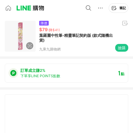
筆記
降價
$79
(降$41)
葉羅麗中性筆-精靈筆記契約版 (款式隨機出
貨)
搶購
九乘九購物網
訂單成立賺2%
1
點
下單享LINE POINTS點數