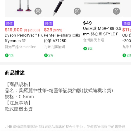
$49
降價
降價
降價
Uni三菱 M5R-189 0.5
$19,900
$26
$11
(降$2,000)
(降$9)
mm 開心筆 STYLE FIT
Dyson PencilVac™ Flu
Pentel e-sharp 自動
OB 
自動鉛筆筆芯 自動筆芯
台灣樂天市場
ffycones 筆
鉛筆 AZ125R
-20
開心筆用筆芯【APP滿
新光三越skm online
九乘九購物網
九乘
3%
額下單10%點數(單一帳
1%
2%
2
號最高1500點)】8/31
止
商品描述
【商品規格】
品名：葉羅麗中性筆-精靈筆記契約版(款式隨機出貨)
規格：0.5mm
【注意事項】
款式隨機出貨
LINE 購物是匯集購物情報與商品資訊的整合性平台，並依購物情報中的趨勢與