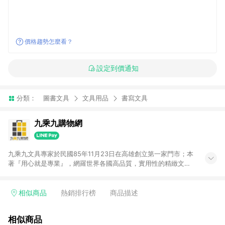
價格趨勢怎麼看？
設定到價通知
分類：
圖書文具
文具用品
書寫文具
九乘九購物網
九乘九文具專家於民國85年11月23日在高雄創立第一家門市；本
著『用心就是專業』，網羅世界各國高品質，實用性的精緻文具
用品，以平價優惠的價格，提供給廣大消費者。在維持實體門市
經營理念原則、品牌、形象image的一致性延伸至網路，以發展
非店舖通路及整合虛實行銷為目標，並以完整的物流倉儲系統，
相似商品
熱銷排行榜
商品描述
跨區域為客戶服務，提供便利、快捷的文具生活商品。 注意事
項： (1) 需透過 LINE 購物前往並在同一瀏覽器於 24 小時內結帳
相似商品
才享有回饋，點數將於廠商出貨後 30 天前後發送。 (2) 門市訂