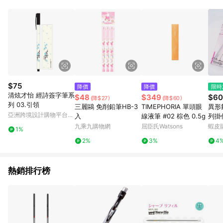
單、門市取貨、大量議價、月結企業訂單及紅利點數商品不符合
導購資格。 (3) 使用九乘九APP下單，將無法獲得點數回饋。
$75
降價
降價
限時
清炫才怡 經詩簽字筆系
$48
$349
$60
(降$27)
(降$60)
列 03.引領
三麗鷗 免削鉛筆HB-3
TIMEPHORIA 單頭眼
異形
亞洲跨境設計購物平台
入
線液筆 #02 棕色 0.5g
列掛
Pinkoi
值禮
九乘九購物網
屈臣氏Watsons
蝦皮
1%
2%
3%
4
熱銷排行榜