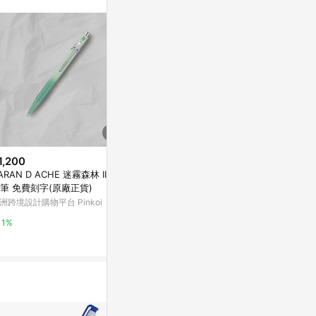
1,200
$460
降價
ARAN D ACHE 迷霧森林 II 原
白鷺浮雕金屬原子筆
$30
(降$10)
筆 免費刻字(原廠正貨)
亞洲跨境設計購物平台 Pinkoi
W-0152漸
洲跨境設計購物平台 Pinkoi
九乘九購物網
1%
1%
2%