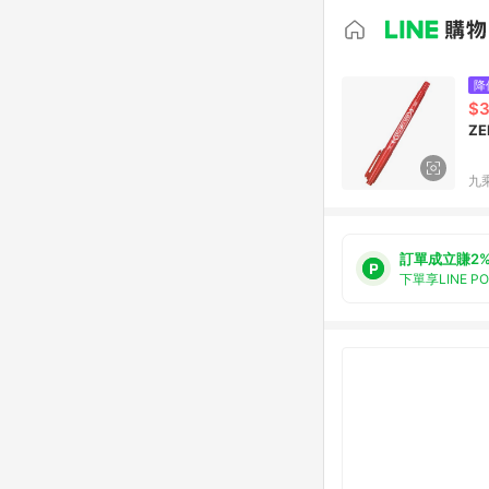
降
$
Z
九
訂單成立賺2
下單享LINE P