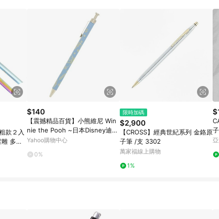
$140
$
限時加碼
【震撼精品百貨】小熊維尼 Win
C
$2,900
nie the Pooh ~日本Disney迪士
子
】粗款２入
【CROSS】經典世紀系列 金鉻原
尼 小熊維尼原子筆-花朵*68807
Yahoo購物中心
亞
子筆 /支 3302
飲品不卡味
萬家福線上購物
0%
1%