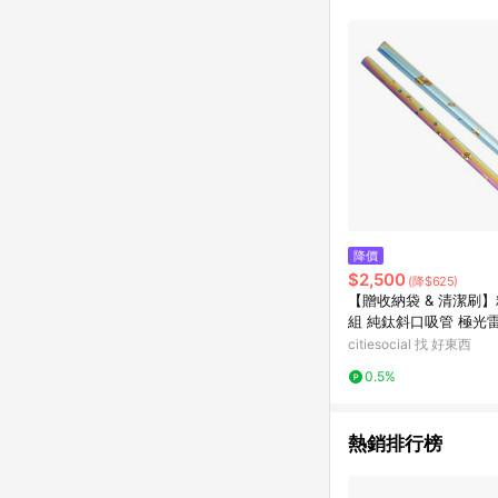
降價
$2,500
(降$625)
【贈收納袋 & 清潔刷
組 純鈦斜口吸管 極光雷雕 多款
花色任選 (12mm ) 
citiesocial 找 好東西
愛心套組
0.5%
熱銷排行榜