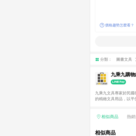
價格趨勢怎麼看？
分類：
圖書文具
九乘九購物
九乘九文具專家於民國
的精緻文具用品，以平
延伸至網路，以發展非
捷的文具生活商品。 注意事項： (1) 需透過 LINE 購物前往並在同一瀏覽器於 24 小時內結帳才享有回饋，點數將於廠
商出貨後 30 天前後
相似商品
熱銷
使用九乘九APP下單
相似商品