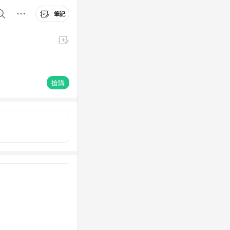
筆記
搶購