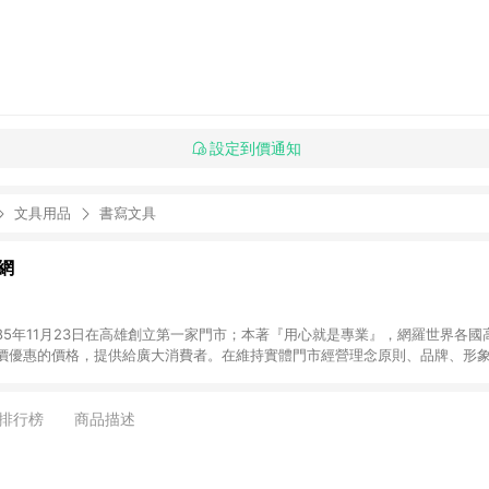
設定到價通知
文具用品
書寫文具
網
85年11月23日在高雄創立第一家門市；本著『用心就是專業』，網羅世界各國
價優惠的價格，提供給廣大消費者。在維持實體門市經營理念原則、品牌、形象i
店舖通路及整合虛實行銷為目標，並以完整的物流倉儲系統，跨區域為客戶服
發送。 (2) 門市訂單、門市取貨、大量議價、月結企業訂單及紅利點數商品不符合導
排行榜
商品描述
，將無法獲得點數回饋。