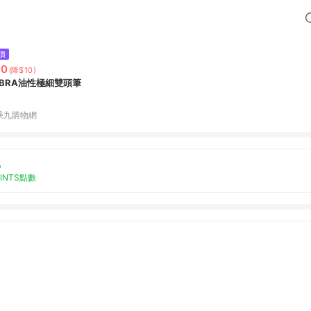
價
30
(降$10)
EBRA油性極細雙頭筆
乘九購物網
%
OINTS點數