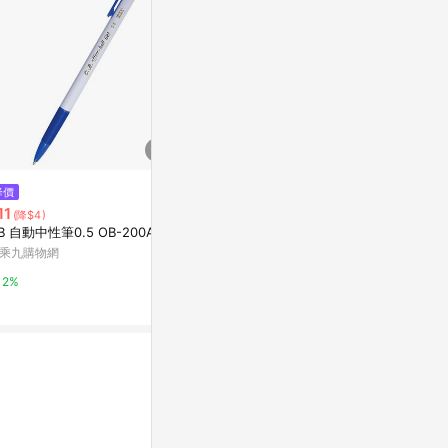
$120
降價
限時加碼
(日本)COPIC INK(墨水)單支 YR
11
$73
(降$4)
系列-YR000
B 自動中性筆0.5 OB-200A
[家速配]百樂J
Yahoo購物中心
3入<藍+黑色
乘九購物網
萬家福線上購
0%
2%
10%