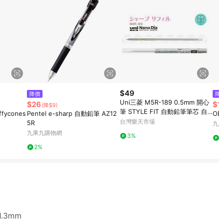
$49
降價
Uni三菱 M5R-189 0.5mm 開心
$26
$
(降$9)
筆 STYLE FIT 自動鉛筆筆芯 自
ffycones
Pentel e-sharp 自動鉛筆 AZ12
O
動筆芯 開心筆用筆芯【APP滿額
台灣樂天市場
5R
九
下單10%點數(單一帳號最高1500
九乘九購物網
3%
點)】8/31止
2%
.3mm