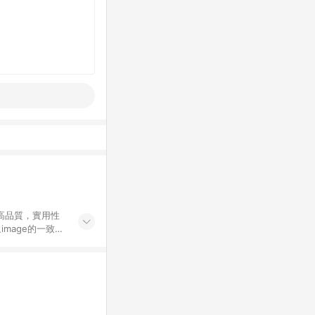
高品質，實用性
mage的一致性
務，提供便利、快
購資格。 (3)