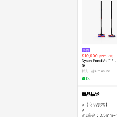
降價
$19,900
(降$2,000)
Dyson PencilVac™ Flu
筆
新光三越skm online
1%
商品描述
【商品規格】
\t
\t
筆尖：0.5mm~1
\t\t