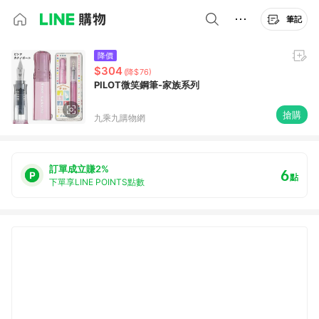
筆記
降價
$304
(降$76)
PILOT微笑鋼筆-家族系列
搶購
九乘九購物網
訂單成立賺2%
6
點
下單享LINE POINTS點數