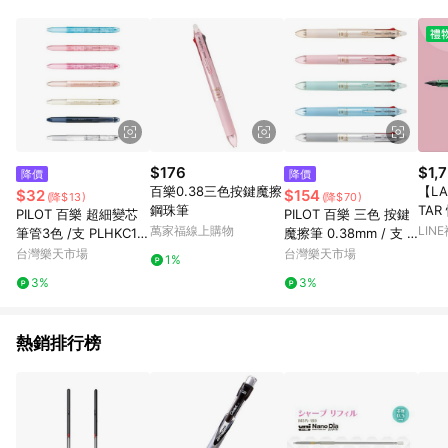
單、門市取貨、大量議價、月結企業訂單及紅利點數商品不符合
導購資格。 (3) 使用九乘九APP下單，將無法獲得點數回饋。
$176
$1,
降價
降價
百樂0.38三色按鍵魔擦
【LA
$32
$154
(降$13)
(降$70)
鋼珠筆
TAR
PILOT 百樂 超細變芯
PILOT 百樂 三色 按鍵
ge 
萬家福線上購物
LIN
筆管3色 /支 PLHKC15
魔擦筆 0.38mm / 支 L
直營
【APP滿額下單10%點
KFBS-60UF【APP滿
台灣樂天市場
台灣樂天市場
1%
數(單一帳號最高1500
額下單10%點數(單一帳
3%
3%
點)】8/31止
號最高1500點)】8/31
止
熱銷排行榜