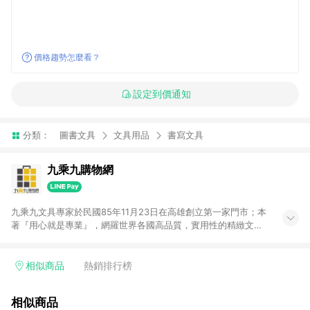
價格趨勢怎麼看？
設定到價通知
分類：
圖書文具
文具用品
書寫文具
九乘九購物網
九乘九文具專家於民國85年11月23日在高雄創立第一家門市；本
著『用心就是專業』，網羅世界各國高品質，實用性的精緻文具
用品，以平價優惠的價格，提供給廣大消費者。在維持實體門市
經營理念原則、品牌、形象image的一致性延伸至網路，以發展
非店舖通路及整合虛實行銷為目標，並以完整的物流倉儲系統，
相似商品
熱銷排行榜
跨區域為客戶服務，提供便利、快捷的文具生活商品。 注意事
項： (1) 需透過 LINE 購物前往並在同一瀏覽器於 24 小時內結帳
相似商品
才享有回饋，點數將於廠商出貨後 30 天前後發送。 (2) 門市訂