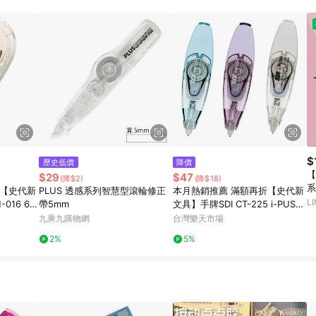
$
歷史低價
降價
【
$29
$47
(降$2)
(降$18)
系列 限
折【史代新
PLUS 透感系列智慧型滾輪修正
本月熱銷推薦 滿額再折【史代新
方
L
016 6x
帶5mm
文具】手牌SDI CT-225 i-PUSH
輕鬆按修正帶5MMX6M 不挑色
九乘九購物網
台灣樂天市場
隨機出貨
2%
5%