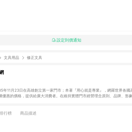
設定到價通知
文具用品
修正文具
網
85年11月23日在高雄創立第一家門市；本著『用心就是專業』，網羅世界各國
價優惠的價格，提供給廣大消費者。在維持實體門市經營理念原則、品牌、形象i
店舖通路及整合虛實行銷為目標，並以完整的物流倉儲系統，跨區域為客戶服
發送。 (2) 門市訂單、門市取貨、大量議價、月結企業訂單及紅利點數商品不符合導
排行榜
商品描述
，將無法獲得點數回饋。