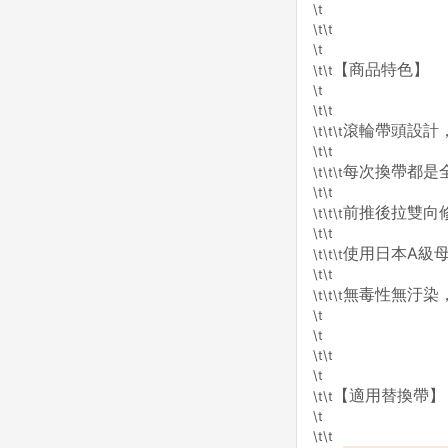
\t
\t\t
\t
【商品特色】
\t\t
\t
\t\t
滾輪帶頭設計
\t\t\t
\t\t
每次換帶都是
\t\t\t
\t\t
前推後拉雙向
\t\t\t
\t\t
使用日本A級
\t\t\t
\t\t
無毒性無汙染
\t\t\t
\t
\t
\t\t
\t
【適用替換帶】
\t\t
\t
\t\t