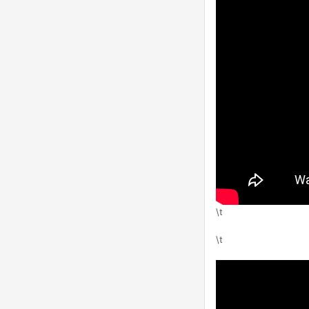
\t
\t