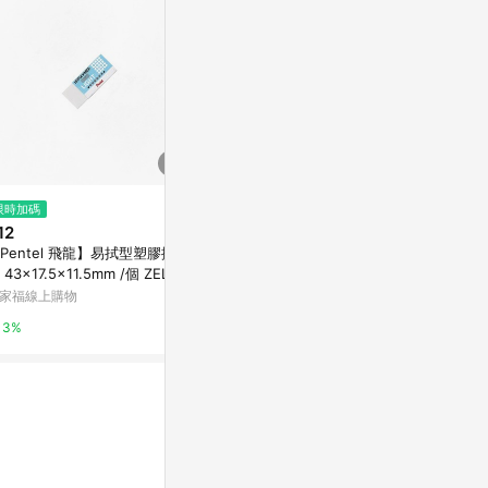
$11
限時加碼
降價
【Pentel 飛龍】長條標準型塑膠
12
$29
(降$36)
擦 65x13.6x13.6mm /個 ZETH
Pentel 飛龍】易拭型塑膠擦
SDI iPUS
07
Yahoo購物中心
 43x17.5x11.5mm /個 ZEL-05
(4.2/5/6mm)
家福線上購物
九乘九購物網
1%
3%
2%