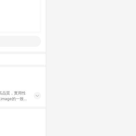
高品質，實用性
mage的一致性
務，提供便利、快
購資格。 (3)