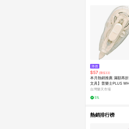
降價
$57
(降$33)
本月熱銷推薦 滿額再
文具】普樂士PLUS WH-
10M 修正帶
台灣樂天市場
5%
熱銷排行榜