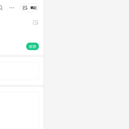
筆記
搶購