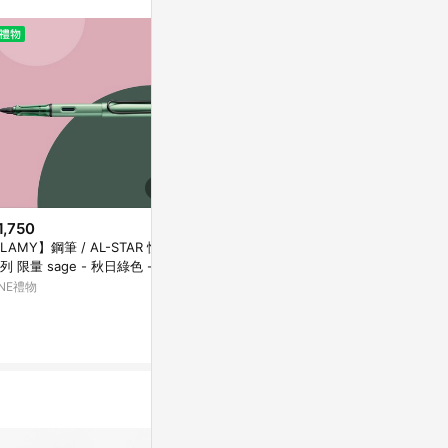
1,750
$1,100
$42
LAMY】鋼筆 / AL-STAR 恆星
【LAMY】原子筆 / AL-STAR 恆
SDI按壓式修正
量 sage - 秋日綠色 - 官
星系列 限量 - autumn pink 秋日
色/5mmx6M
直營旗艦館
紅色 - 官方直營旗艦館
INE禮物
LINE禮物
史泰博台灣
2%