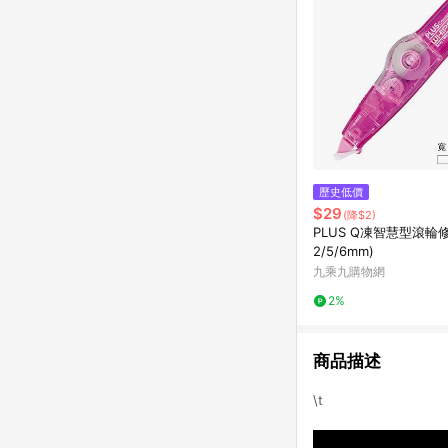
歷史低價
$29
(降$2)
PLUS Q凍智慧型滾輪修
2/5/6mm)
九乘九購物網
2%
商品描述
\t