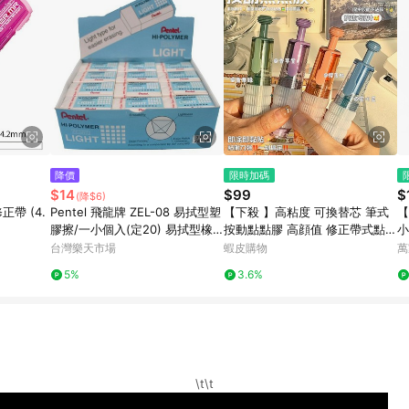
降價
限時加碼
$14
$99
$
(降$6)
正帶 (4.
Pentel 飛龍牌 ZEL-08 易拭型塑
【下殺 】高粘度 可換替芯 筆式
【
膠擦/一小個入(定20) 易拭型橡
按動點點膠 高顔值 修正帶式點狀
小
皮擦 環保塑膠擦 MIT製【APP滿
雙面膠學生
台灣樂天市場
蝦皮購物
萬
額下單10%點數(單一帳號最高15
5%
3.6%
00點)】8/31止
\t\t