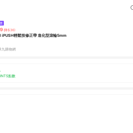
價
29
(降$36)
DI iPUSH輕鬆按修正帶 進化型滾輪5mm
乘九購物網
%
OINTS點數