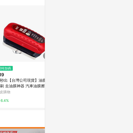
限時加碼
限時加碼
降價
19
$250
$42
(降$13)
秒出【台灣公司現貨】油膜清
QinD Apple 蘋果 iPhone 17 鷹
PLUS豆豆貼-
刷 去油膜神器 汽車油膜擦 玻
眼鏡頭保護貼(AR+AF)(薰衣草
九乘九購物網
油膜擦 油膜清潔擦 油膜擦 汽
紫)
皮購物
神腦生活
2%
除油膜 汽車玻璃清潔擦
6.4%
2%