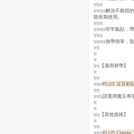
\t\t\t
解決不耐煩
\t\t\t\t
能長期使用。
\t\t\t
牢牢黏貼，
\t\t\t\t
\t\t\t
換帶簡單，
\t\t\t\t
\t\t
\t
\t
【適用替帶】
\t\t
\t
\t\t
PLUS 豆豆彩
\t\t\t
\t\t
請選擇魔豆專
\t\t\t
\t
\t
【其他規格】
\t\t
\t
\t\t
PLUS Class
\t\t\t