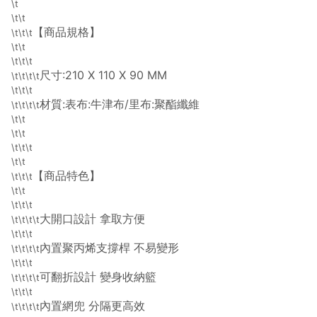
\t
導購資格。 (3) 使用九乘九APP下單，將無法獲得點數回饋。
\t\t
【商品規格】
\t\t\t
\t\t
\t\t\t
尺寸:210 X 110 X 90 MM
\t\t\t\t
\t\t\t
材質:表布:牛津布/里布:聚酯纖維
\t\t\t\t
\t\t
\t\t
\t\t\t
\t\t
【商品特色】
\t\t\t
\t\t
\t\t\t
大開口設計 拿取方便
\t\t\t\t
\t\t\t
內置聚丙烯支撐桿 不易變形
\t\t\t\t
\t\t\t
可翻折設計 變身收納籃
\t\t\t\t
\t\t\t
內置網兜 分隔更高效
\t\t\t\t