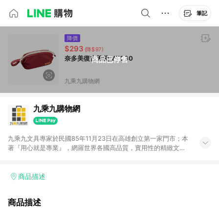
筆記
降價
$293
(降$97)
奈多美復古筆袋 VT330
商品已停售
九乘九購物網
九乘九購物網
九乘九文具專家於民國85年11月23日在高雄創立第一家門市；本
著『用心就是專業』，網羅世界各國高品質，實用性的精緻文具
用品，以平價優惠的價格，提供給廣大消費者。在維持實體門市
經營理念原則、品牌、形象image的一致性延伸至網路，以發展
非店舖通路及整合虛實行銷為目標，並以完整的物流倉儲系統，
商品描述
跨區域為客戶服務，提供便利、快捷的文具生活商品。 注意事
項： (1) 需透過 LINE 購物前往並在同一瀏覽器於 24 小時內結帳
商品描述
才享有回饋，點數將於廠商出貨後 30 天前後發送。 (2) 門市訂
單、門市取貨、大量議價、月結企業訂單及紅利點數商品不符合