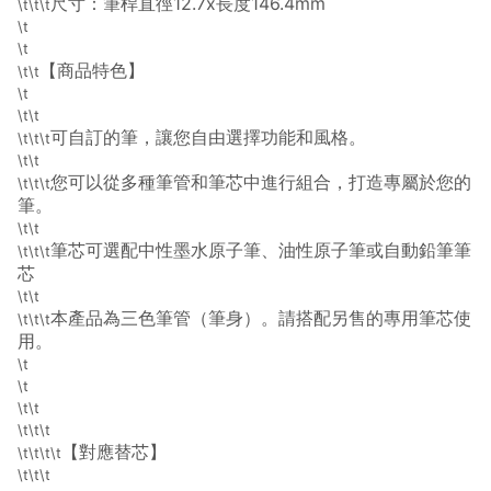
尺寸：筆桿直徑12.7x長度146.4mm
\t\t\t
\t
\t
【商品特色】
\t\t
\t
\t\t
可自訂的筆，讓您自由選擇功能和風格。
\t\t\t
\t\t
您可以從多種筆管和筆芯中進行組合，打造專屬於您的
\t\t\t
筆。
\t\t
筆芯可選配中性墨水原子筆、油性原子筆或自動鉛筆筆
\t\t\t
芯
\t\t
本產品為三色筆管（筆身）。請搭配另售的專用筆芯使
\t\t\t
用。
\t
\t
\t\t
\t\t\t
【對應替芯】
\t\t\t\t
\t\t\t