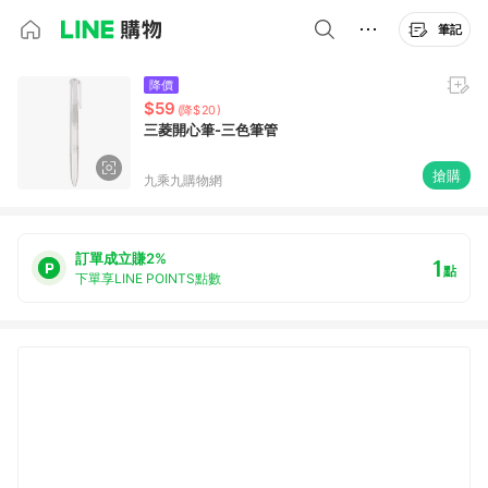
筆記
降價
$59
(降$20)
三菱開心筆-三色筆管
搶購
九乘九購物網
訂單成立賺2%
1
點
下單享LINE POINTS點數