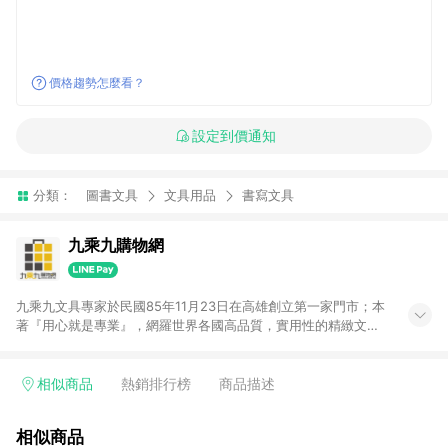
價格趨勢怎麼看？
設定到價通知
分類：
圖書文具
文具用品
書寫文具
九乘九購物網
九乘九文具專家於民國85年11月23日在高雄創立第一家門市；本
著『用心就是專業』，網羅世界各國高品質，實用性的精緻文具
用品，以平價優惠的價格，提供給廣大消費者。在維持實體門市
經營理念原則、品牌、形象image的一致性延伸至網路，以發展
非店舖通路及整合虛實行銷為目標，並以完整的物流倉儲系統，
相似商品
熱銷排行榜
商品描述
跨區域為客戶服務，提供便利、快捷的文具生活商品。 注意事
項： (1) 需透過 LINE 購物前往並在同一瀏覽器於 24 小時內結帳
相似商品
才享有回饋，點數將於廠商出貨後 30 天前後發送。 (2) 門市訂