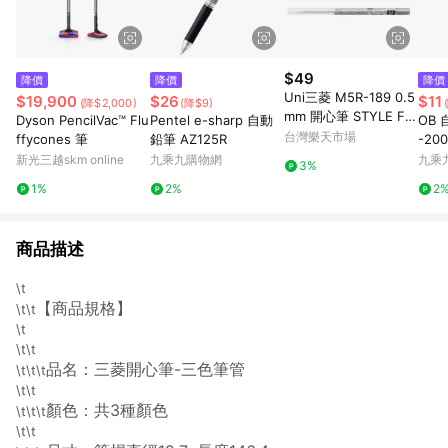
$49
降價
降價
降價
Uni三菱 M5R-189 0.5
$19,900
$26
$11
(降$2,000)
(降$9)
mm 開心筆 STYLE FIT
Dyson PencilVac™ Flu
Pentel e-sharp 自動
OB 
自動鉛筆筆芯 自動筆芯
台灣樂天市場
ffycones 筆
鉛筆 AZ125R
-20
開心筆用筆芯【APP滿
新光三越skm online
九乘九購物網
九乘
3%
額下單10%點數(單一帳
1%
2%
2
號最高1500點)】8/31
止
商品描述
\t
【商品規格】
\t\t
\t
\t\t
品名：三菱開心筆-三色筆管
\t\t\t
\t\t
顏色：共3種顏色
\t\t\t
\t\t