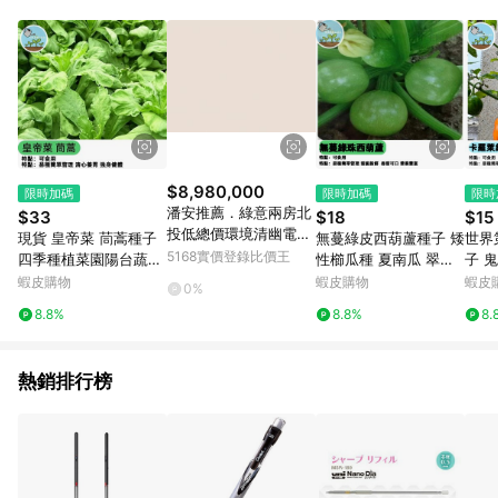
單、門市取貨、大量議價、月結企業訂單及紅利點數商品不符合
導購資格。 (3) 使用九乘九APP下單，將無法獲得點數回饋。
$8,980,000
限時加碼
限時加碼
限時
潘安推薦．綠意兩房北
$33
$18
$15
投低總價環境清幽電梯
現貨 皇帝菜 茼蒿種子
無蔓綠皮西葫蘆種子 矮
世界
美宅｜台北市北投區溫
5168實價登錄比價王
四季種植菜園陽台蔬菜
性櫛瓜種 夏南瓜 翠玉
子 
泉路
小葉虎耳茼蒿 光杆茼蒿
瓜 家庭菜園 陽台盆栽
超辣
蝦皮購物
蝦皮購物
蝦皮
0%
火鍋菜 四季蔬菜 快收
易栽種 豐收快 自種無
栽陽
8.8%
8.8%
8.
成 鮮嫩火鍋蔬 葉菜類
農藥 新鮮採種 適合台
級 
種子
灣氣候
熱銷排行榜