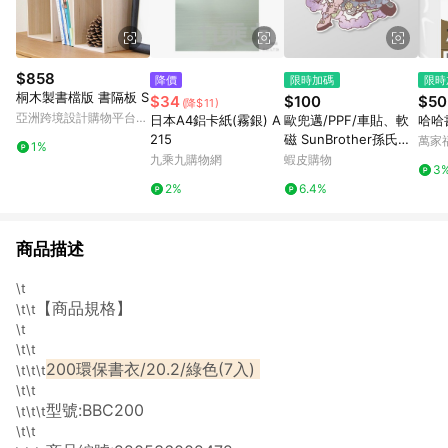
$858
降價
限時加碼
限時
桐木製書檔版 書隔板 S
$34
$100
$50
(降$11)
亞洲跨境設計購物平台
日本A4鋁卡紙(霧銀) A
歐兜邁/PPF/車貼、軟
哈哈書
Pinkoi
215
磁 SunBrother孫氏兄
萬家
1%
弟 3M 反光貼紙 防水
九乘九購物網
蝦皮購物
3
貼紙 車貼貼紙 軟性磁
2%
6.4%
貼
商品描述
\t
【商品規格】
\t\t
\t
\t\t
200環保書衣/20.2/綠色(7入)
\t\t\t
\t\t
型號:BBC200
\t\t\t
\t\t