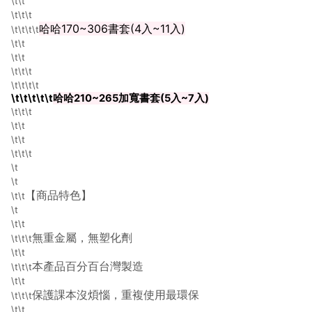
\t\t
\t\t\t
哈哈170~306書套(4入~11入)
\t\t\t\t
\t\t
\t\t
\t\t\t
\t\t\t\t
\t\t\t\t\t
哈哈210~265加寬書套(5入~7入)
\t\t\t
\t\t
\t\t
\t\t\t
\t
\t
【商品特色】
\t\t
\t
\t\t
無重金屬，無塑化劑
\t\t\t
\t\t
本產品百分百台灣製造
\t\t\t
\t\t
保護課本沒煩惱，重複使用最環保
\t\t\t
\t\t