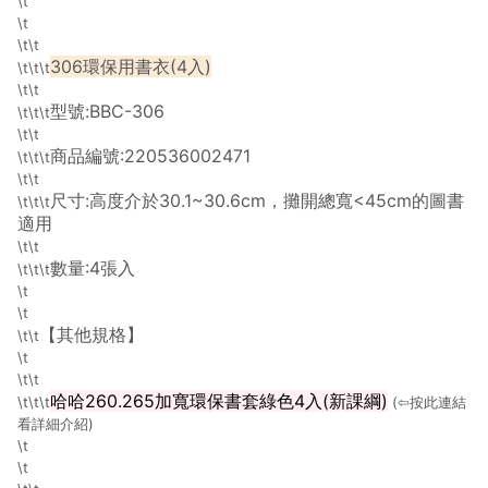
\t
\t
\t\t
306環保用書衣(4入)
\t\t\t
\t\t
型號:BBC-306
\t\t\t
\t\t
商品編號:220536002471
\t\t\t
\t\t
尺寸:高度介於30.1~30.6cm，攤開總寬<45cm的圖書
\t\t\t
適用
\t\t
數量:4張入
\t\t\t
\t
\t
【其他規格】
\t\t
\t
\t\t
哈哈260.265加寬環保書套綠色4入(新課綱)
\t\t\t
(⇦按此連結
看詳細介紹)
\t
\t