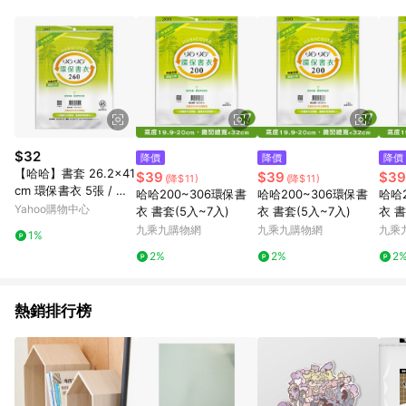
單、門市取貨、大量議價、月結企業訂單及紅利點數商品不符合
導購資格。 (3) 使用九乘九APP下單，將無法獲得點數回饋。
$32
降價
降價
降價
【哈哈】書套 26.2x41
$39
$39
$39
(降$11)
(降$11)
cm 環保書衣 5張 / 包
哈哈200~306環保書
哈哈200~306環保書
哈哈
BBC260
Yahoo購物中心
衣 書套(5入~7入)
衣 書套(5入~7入)
衣 書
九乘九購物網
九乘九購物網
九乘
1%
2%
2%
2
熱銷排行榜