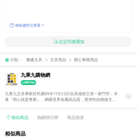
價格趨勢怎麼看？
設定到價通知
分類：
圖書文具
文具用品
辦公事務用品
九乘九購物網
九乘九文具專家於民國85年11月23日在高雄創立第一家門市；本
著『用心就是專業』，網羅世界各國高品質，實用性的精緻文具
用品，以平價優惠的價格，提供給廣大消費者。在維持實體門市
經營理念原則、品牌、形象image的一致性延伸至網路，以發展
非店舖通路及整合虛實行銷為目標，並以完整的物流倉儲系統，
相似商品
熱銷排行榜
商品描述
跨區域為客戶服務，提供便利、快捷的文具生活商品。 注意事
項： (1) 需透過 LINE 購物前往並在同一瀏覽器於 24 小時內結帳
相似商品
才享有回饋，點數將於廠商出貨後 30 天前後發送。 (2) 門市訂