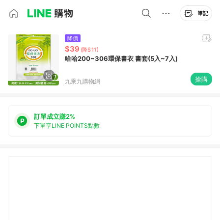
筆記
降價
$39
(降$11)
哈哈200~306環保書衣 書套(5入~7入)
搶購
九乘九購物網
訂單成立賺2%
下單享LINE POINTS點數