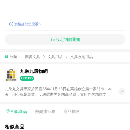
價格趨勢怎麼看？
設定到價通知
分類：
圖書文具
文具用品
文具收納用品
九乘九購物網
九乘九文具專家於民國85年11月23日在高雄創立第一家門市；本
著『用心就是專業』，網羅世界各國高品質，實用性的精緻文具
用品，以平價優惠的價格，提供給廣大消費者。在維持實體門市
經營理念原則、品牌、形象image的一致性延伸至網路，以發展
非店舖通路及整合虛實行銷為目標，並以完整的物流倉儲系統，
相似商品
熱銷排行榜
商品描述
跨區域為客戶服務，提供便利、快捷的文具生活商品。 注意事
項： (1) 需透過 LINE 購物前往並在同一瀏覽器於 24 小時內結帳
相似商品
才享有回饋，點數將於廠商出貨後 30 天前後發送。 (2) 門市訂