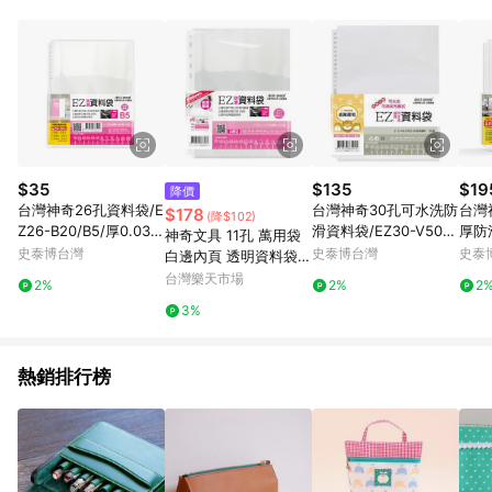
單、門市取貨、大量議價、月結企業訂單及紅利點數商品不符合
導購資格。 (3) 使用九乘九APP下單，將無法獲得點數回饋。
$35
$135
$19
降價
台灣神奇26孔資料袋/E
台灣神奇30孔可水洗防
台灣
$178
(降$102)
Z26-B20/B5/厚0.03m
滑資料袋/EZ30-V50/
厚防滑
神奇文具 11孔 萬用袋
m/20張/包
厚0.07mm/50張/包
50/
史泰博台灣
史泰博台灣
史泰
白邊內頁 透明資料袋
(A4) (100入) (厚度0.0
台灣樂天市場
2%
2%
2
5mm) (EZ11-C100)
3%
【APP滿額下單10%點
數(單一帳號最高1500
點)】8/31止
熱銷排行榜