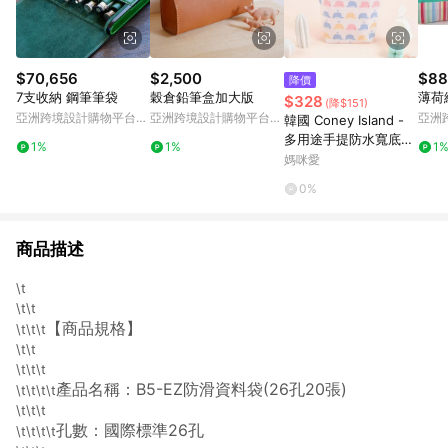
$70,656
$2,500
$88
降價
7支收納 鋼筆筆袋
穀倉鉛筆盒加大版
薄荷
$328
(降$151)
亞洲跨境設計購物平台
亞洲跨境設計購物平台
亞洲
韓國 Coney Island -
Pinkoi
Pinkoi
Pinko
多用途手提防水寬底收
1%
1%
1
納袋-糖果鯨魚 (20.5X
媽咪愛
25X7cm)
0%
商品描述
\t
\t\t
【商品規格】
\t\t\t
\t\t
\t\t\t
產品名稱：B5-EZ防滑資料袋(26孔20張)
\t\t\t\t
\t\t\t
孔數：國際標準26孔
\t\t\t\t