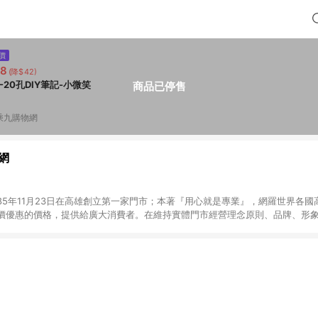
價
78
(降$42)
5-20孔DIY筆記-小微笑
商品已停售
乘九購物網
網
85年11月23日在高雄創立第一家門市；本著『用心就是專業』，網羅世界各國
價優惠的價格，提供給廣大消費者。在維持實體門市經營理念原則、品牌、形象i
店舖通路及整合虛實行銷為目標，並以完整的物流倉儲系統，跨區域為客戶服
發送。 (2) 門市訂單、門市取貨、大量議價、月結企業訂單及紅利點數商品不符合導
，將無法獲得點數回饋。