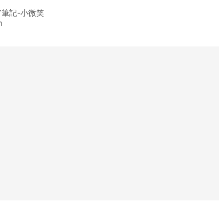
IY筆記-小微笑
m