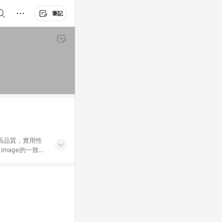
筆記
高品質，實用性
mage的一致性
務，提供便利、快
購資格。 (3)