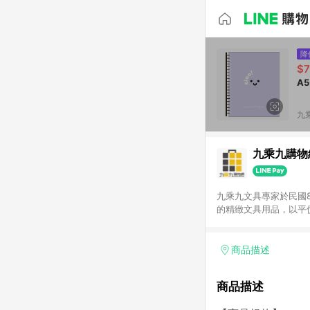
降
$
A
九
九乘九購物
九乘九文具專家於民國
的精緻文具用品，以平
延伸至網路，以發展非
捷的文具生活商品。 注意事項： (1) 需透過 LINE 購物前往並在同一瀏覽器於 24 小時內結帳才享有回饋，點數將於廠
商出貨後 30 天前後
商品描述
使用九乘九APP下單
商品描述