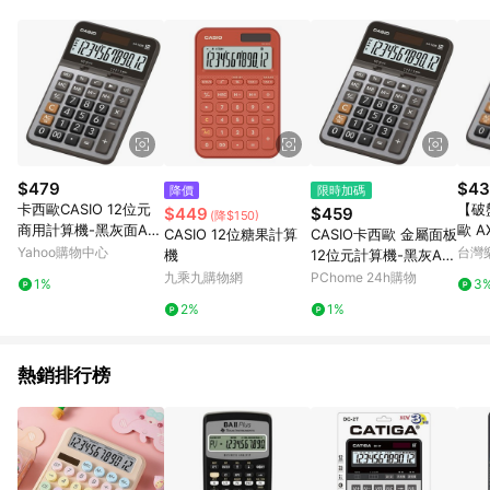
單、門市取貨、大量議價、月結企業訂單及紅利點數商品不符合
導購資格。 (3) 使用九乘九APP下單，將無法獲得點數回饋。
$479
$43
降價
限時加碼
卡西歐CASIO 12位元
【破
$449
$459
(降$150)
商用計算機-黑灰面AX-
歐 A
CASIO 12位糖果計算
CASIO卡西歐 金屬面板
120B
元計算
Yahoo購物中心
台灣
機
12位元計算機-黑灰AX-
S 更
120B
九乘九購物網
PChome 24h購物
1%
3
單1
2%
1%
高15
熱銷排行榜