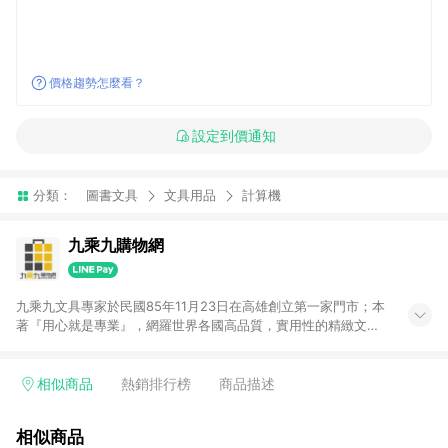
價格趨勢怎麼看？
設定到價通知
分類：
圖書文具
文具用品
計算機
九乘九購物網
九乘九文具專家於民國85年11月23日在高雄創立第一家門市；本
著『用心就是專業』，網羅世界各國高品質，實用性的精緻文具
用品，以平價優惠的價格，提供給廣大消費者。在維持實體門市
經營理念原則、品牌、形象image的一致性延伸至網路，以發展
非店舖通路及整合虛實行銷為目標，並以完整的物流倉儲系統，
相似商品
熱銷排行榜
商品描述
跨區域為客戶服務，提供便利、快捷的文具生活商品。 注意事
項： (1) 需透過 LINE 購物前往並在同一瀏覽器於 24 小時內結帳
相似商品
才享有回饋，點數將於廠商出貨後 30 天前後發送。 (2) 門市訂