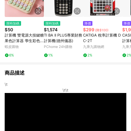
限時加碼
限時加碼
降價
降價
$50
$1,574
$299
$1,
(降$100)
計算機 雙電源大按鍵糖
TI BA II PLUS專業財務
CATIGA 稅率計算機 D
CA
果色計算器 學生彩色圓
計算機(德州儀器)
C-2T
計算
形按鍵 辦公會計用計算
蝦皮購物
PChome 24h購物
九乘九購物網
九乘
機 12位元語音計算機
6%
1%
2%
2
真人發音辦公用品
商品描述
\t
\t\t