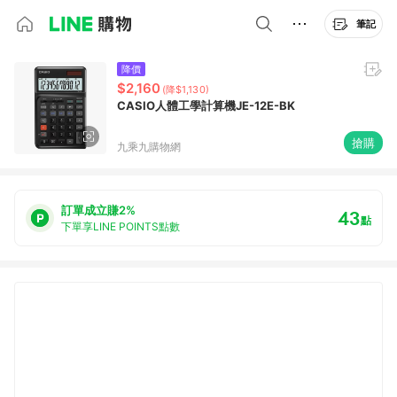
筆記
降價
$2,160
(降$1,130)
CASIO人體工學計算機JE-12E-BK
搶購
九乘九購物網
訂單成立賺2%
43
點
下單享LINE POINTS點數