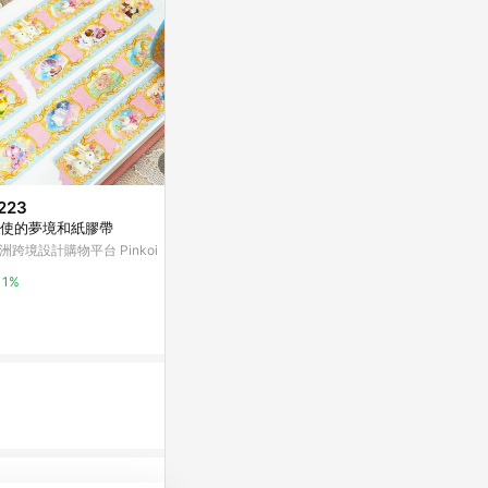
223
$80
$330
使的夢境和紙膠帶
【花布先生】和紙膠帶-酒紅色
謝謝你來到地
的島
洲跨境設計購物平台 Pinkoi
亞洲跨境設計購物平台 Pinkoi
亞洲跨境設計購物
1%
1%
1%