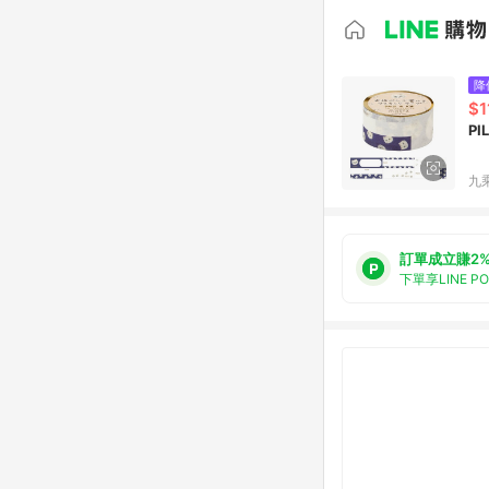
降
$1
PI
九
訂單成立賺2
下單享LINE P