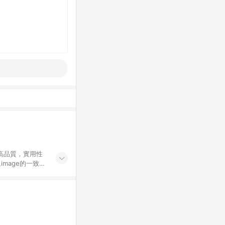
高品質，實用性
mage的一致性
務，提供便利、快
購資格。 (3)