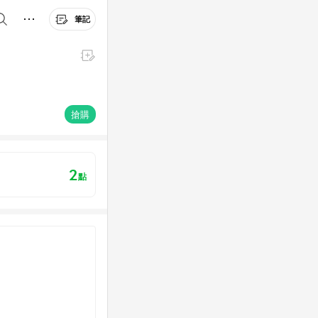
筆記
搶購
2
點