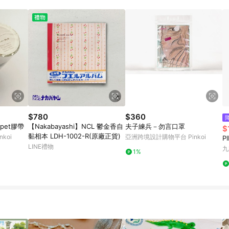
$780
$360
 pet膠帶
【Nakabayashi】NCL 鬱金香自
夫子練兵－勿言口罩
$
黏相本 LDH-1002-R(原廠正貨)
koi
亞洲跨境設計購物平台 Pinkoi
P
LINE禮物
九
1%