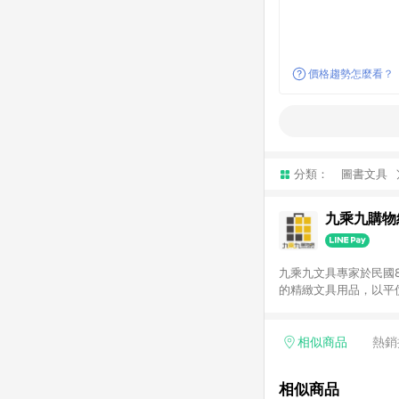
價格趨勢怎麼看？
分類：
圖書文具
九乘九購物
九乘九文具專家於民國
的精緻文具用品，以平
延伸至網路，以發展非
捷的文具生活商品。 注意事項： (1) 需透過 LINE 購物前往並在同一瀏覽器於 24 小時內結帳才享有回饋，點數將於廠
商出貨後 30 天前後
相似商品
熱銷
使用九乘九APP下單
相似商品