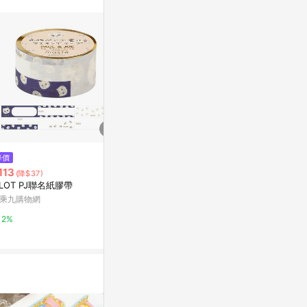
$690
$600
降價
【萌犬系】1486 柴柴散步中 75
春之歌 - PE
113
(降$37)
g 送禮 REGARO PAPIRO聯名
可愛女生PET 貼
ILOT PJ聯名紙膠帶
亞洲跨境設計購物平台 Pinkoi
亞洲跨境設計購物
乘九購物網
1%
1%
2%