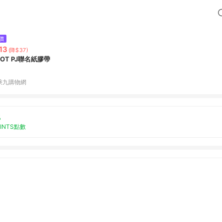
價
13
(降$37)
LOT PJ聯名紙膠帶
乘九購物網
%
OINTS點數