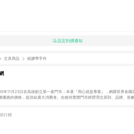
設定到價通知
文具用品
紙膠帶手作
網
85年11月23日在高雄創立第一家門市；本著『用心就是專業』，網羅世界各國
價優惠的價格，提供給廣大消費者。在維持實體門市經營理念原則、品牌、形象i
店舖通路及整合虛實行銷為目標，並以完整的物流倉儲系統，跨區域為客戶服
發送。 (2) 門市訂單、門市取貨、大量議價、月結企業訂單及紅利點數商品不符合導
排行榜
，將無法獲得點數回饋。