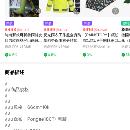
降價
降價
降價
限時
$448
$699
$616
$69
(降$112)
(降$174)
(降$264)
時尚新款可折疊雨鞋女
反光雨衣工作服全身防
【RAINSTORY】繽紛
德國
款男款雨林登山雨靴戶
暴雨勞保雨衣分體加厚
雨點抗UV手開輕細口
傘（
外徒步防滑束口防水鞋
牛津布環衛執勤雨衣
紅傘
東森購物 ETMall
東森購物 ETMall
京站i購物Qonline
康是美
0.5%
0.5%
3%
5
商品描述
\t
商品規格
\t\t
\t
\t\t
規格：66cm*10k
\t\t\t
\t\t
傘布：Pongee180T+黑膠
\t\t\t
\t\t