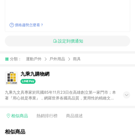
價格趨勢怎麼看？
設定到價通知
分類：
運動戶外
戶外用品
雨具
九乘九購物網
九乘九文具專家於民國85年11月23日在高雄創立第一家門市；本
著『用心就是專業』，網羅世界各國高品質，實用性的精緻文具
用品，以平價優惠的價格，提供給廣大消費者。在維持實體門市
經營理念原則、品牌、形象image的一致性延伸至網路，以發展
非店舖通路及整合虛實行銷為目標，並以完整的物流倉儲系統，
相似商品
熱銷排行榜
商品描述
跨區域為客戶服務，提供便利、快捷的文具生活商品。 注意事
項： (1) 需透過 LINE 購物前往並在同一瀏覽器於 24 小時內結帳
相似商品
才享有回饋，點數將於廠商出貨後 30 天前後發送。 (2) 門市訂