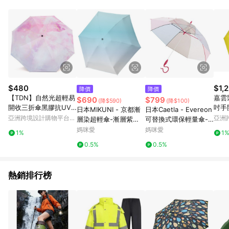
單、門市取貨、大量議價、月結企業訂單及紅利點數商品不符合
導購資格。 (3) 使用九乘九APP下單，將無法獲得點數回饋。
$480
$1,
降價
降價
【TDN】自然光超輕易
嘉雲製
$690
$799
(降$590)
(降$100)
開收三折傘黑膠抗UV
吋手
日本MIKUNI - 京都漸
日本Caetla - Evereon
晴雨傘(雲朵粉)
亞洲跨境設計購物平台
亞洲
層染超輕傘-漸層紫
可替換式環保輕量傘-
Pinkoi
Pinko
色、漸層水藍、漸層鵝
組合派對-灰粉
媽咪愛
媽咪愛
1%
1
黃-重量：135g. 傘
0.5%
0.5%
面：89CM 傘柄：50C
M
熱銷排行榜