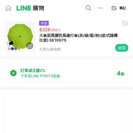
筆記
降價
$228
(降$1)
大傘面黑膠防風健行傘(灰/綠/藍/粉)(款式隨機
出貨) SE1007S
搶購
九乘九購物網
訂單成立賺2%
4
點
下單享LINE POINTS點數