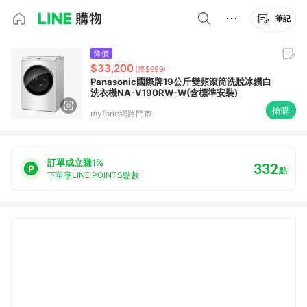
筆記
降價
$33,200
(降$999)
Panasonic國際牌19公斤變頻滾筒洗脫冰鑽白
洗衣機NA-V190RW-W(含標準安裝)
搶購
myfone網路門市
訂單成立賺1%
332
點
下單享LINE POINTS點數