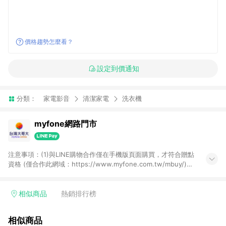
價格趨勢怎麼看？
設定到價通知
分類：
家電影音
清潔家電
洗衣機
myfone網路門市
注意事項：(1)與LINE購物合作僅在手機版頁面購買，才符合贈點
資格 (僅合作此網域：https://www.myfone.com.tw/mbuy/)，
若以電腦版網頁購買 (https://www.myfone.com.tw/buy/)，則
不符合贈點資格；(2)用戶從myfone購物電腦版或APP版的購物
車丟入商品，再走LINE購物流程至手機版結帳，不符合贈點回饋
相似商品
熱銷排行榜
資格；(3)用戶從myfone購物電腦版或APP版的購物車丟入商
品，再走LINE購物流程至LINE購物APP結帳，不符合贈點回饋資
相似商品
格(4)需透過LINE購物前往並在同一瀏覽器於24小時內結帳才享有