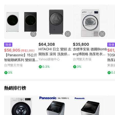
回饋，點數將於廠商出貨後30天前後發送；(5)LINE購物站上之商
品規格、顏色、價位、贈品如與myfone購物商品資訊頁及購物車
不符，以myfone購物商品資訊頁及購物車標示為準。(6) 線上電
信申辦訂單不包括在回饋範圍內。
$64,308
$35,800
降價
降價
HITACHI 日立 變頻 左
含標準安裝 德國Blomb
$56,905
$61
(降$2,995)
開熱泵 滾筒 洗脫烘洗
erg博朗格 熱泵乾衣機
【Panasonic】15公斤
TOS
衣機 BD-SZ150KJ-H
8公斤 TPF8352WZ
Yahoo購物中心
台灣樂天市場
智能聯網系列 變頻溫水
熱泵
洗脫容量15 kg / 乾衣
滾筒洗衣機(NA-V150R
滾筒洗
台灣樂天市場
東森購
0.3%
3%
容量 8 kg
PH)(夜幕黑/冰鑽白)
W4T
3%
0.
熱銷排行榜