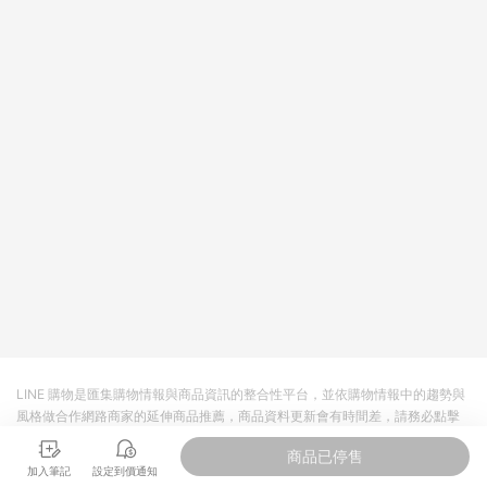
LINE 購物是匯集購物情報與商品資訊的整合性平台，並依購物情報中的趨勢與
風格做合作網路商家的延伸商品推薦，商品資料更新會有時間差，請務必點擊
商品至各合作網路商家，確認現售價與購物條件，一切資訊以合作廠商網頁為
商品已停售
準。
加入筆記
設定到價通知