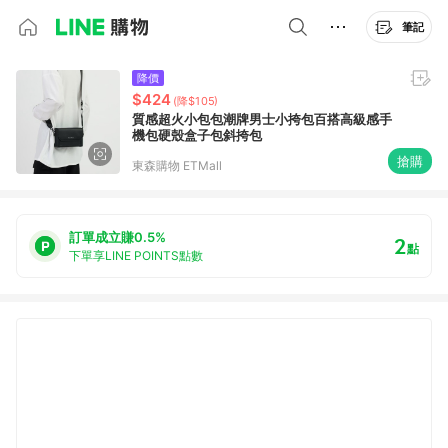
筆記
降價
$424
(降$105)
質感超火小包包潮牌男士小挎包百搭高級感手
機包硬殼盒子包斜挎包
搶購
東森購物 ETMall
訂單成立賺0.5%
2
點
下單享LINE POINTS點數