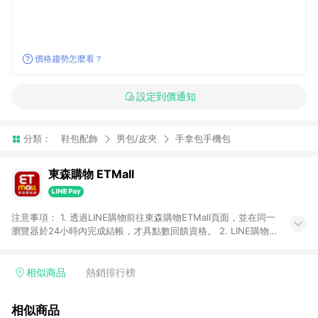
價格趨勢怎麼看？
設定到價通知
分類：
鞋包配飾
男包/皮夾
手拿包手機包
東森購物 ETMall
注意事項： 1. 透過LINE購物前往東森購物ETMall頁面，並在同一
瀏覽器於24小時內完成結帳，才具點數回饋資格。 2. LINE購物
點數回饋僅限「東森購物ETMall」商品，購買不具返點類別的商
品，以及使用網連通會員、企業福委會員等身份結帳成立之訂
單，皆不在點數回饋範圍內。 3. 如購買以下類別商品，將無法獲
相似商品
熱銷排行榜
得點數回饋：旅遊/住宿券、餐票券、手錶、精品、珠寶、
APPLE、愛買、虛擬點數卡、悠遊卡、一卡通、icash愛金卡、環
相似商品
球嚴選、商城、專案商品、「草莓網」全館商品。 4. 如取消訂