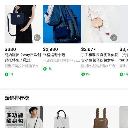
單、退貨、退款或購物中登出東森購物ETMall，將無法獲得點數
回饋。 5. 點數回饋會扣除所有折扣優惠後之最終發票金額計算，
實際回饋請依LINE購物通知為主。 6. 訂單如有使用東森購物
ETMall站內之折扣優惠(包含但不限於東森幣、樂透金、東森現金
券等)，不具點數回饋資格。詳細請依東森購物ETMall之結帳頁面
顯示為準。 7. LINE購物設有「單一商品最高回饋點數」機制(特
殊活動時開放「回饋無上限」)，以同一訂單中同一商品不論件數
計算，並依訂單成立時間當下LINE購物所設定的回饋機制為準。
8. LINE購物為購物資訊整合性平台，商品資料更新會有時間差，
$680
$2,980
$2,977
$3,
如顯示之商品規格、顏色、價位、贈品與東森購物ETMall銷售網
簡約輕便 2way日常斜
豆格編繩小包
手工植鞣皮真皮迷你复
【丹麥
頁不符，以銷售網頁標示為準。 9. 若有贈點爭議，請務必於訂單
背托特包 / 藏藍
古小包包马鞍包女单肩
ter 
亞洲跨境設計購物平台
日期+180天以內至LINE購物客服洽詢；若超過180天(含)以上進
斜挎女包
輕便
Pinkoi
亞洲跨境設計購物平台
亞洲跨境設計購物平台
亞洲
行申訴，恕無法贈點回饋。 10. 部分點數紅包僅限指定商品使
1%
Pinkoi
Pinkoi
Pinko
用，或不適用於無回饋商品。各點數紅包之適用商品與使用條件
1%
1%
1
請依點數紅包頁面規則為準。
熱銷排行榜