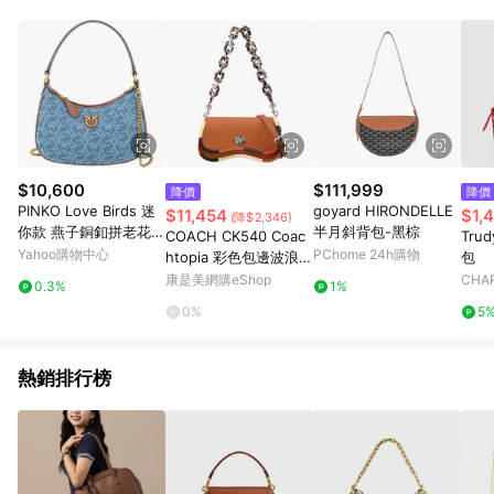
$10,600
$111,999
降價
降價
PINKO Love Birds 迷
goyard HIRONDELLE
$11,454
$1,
(降$2,346)
你款 燕子銅釦拼老花牛
半月斜背包-黑棕
COACH CK540 Coac
Tru
仔布鍊帶斜/肩背腋下
Yahoo購物中心
PChome 24h購物
htopia 彩色包邊波浪粗
包
包(藍色)
鏈造型兩用包.咖色
康是美網購eShop
CHAR
0.3%
1%
0%
5
熱銷排行榜