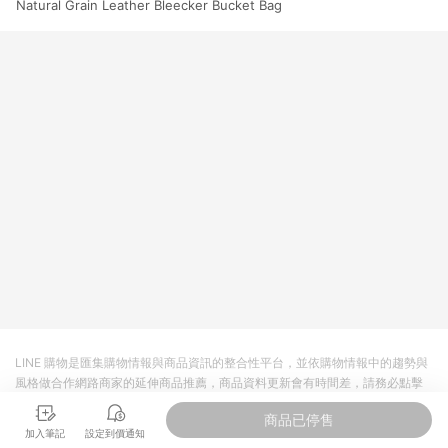
Natural Grain Leather Bleecker Bucket Bag
LINE 購物是匯集購物情報與商品資訊的整合性平台，並依購物情報中的趨勢與
風格做合作網路商家的延伸商品推薦，商品資料更新會有時間差，請務必點擊
商品至各合作網路商家，確認現售價與購物條件，一切資訊以合作廠商網頁為
商品已停售
準。
加入筆記
設定到價通知