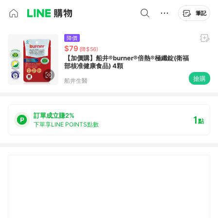
筆記
降價
$79
(降$56)
【加價購】船井®burner®倍熱®極纖錠(衛福
部核准健康食品) 4顆
搶購
船井生醫
訂單成立賺2%
1
點
下單享LINE POINTS點數