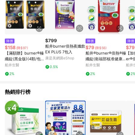
$799
降價
降價
降價
船井burner倍熱夜孅飲
$158
$79
$79
(降$97)
(降$56)
EX PLUS 7包入
【滿額贈】burner®極
船井®burner®倍熱®極
【加
康是美網購eShop
纖錠(黑金版)(4顆/包)X
纖錠(衛福部核准健康
er
2 (效期至2027/01/01)
食品)4顆
部核
船井生醫
船井生醫
船井
0.5%
2%
2%
2
熱銷排行榜