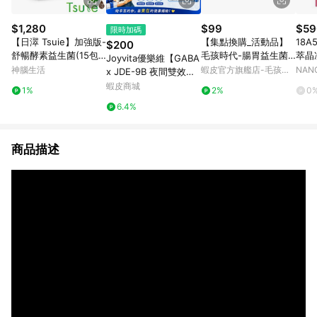
$1,280
$99
$59
限時加碼
【日濢 Tsuie】加強版-
【集點換購_活動品】
18A
$200
舒暢酵素益生菌(15包/
毛孩時代-腸胃益生菌
萃晶凍
Joyvita優樂維【GABA
盒)x4 幫助排便順暢 山
體驗組(3包/盒)
播介紹
神腦生活
蝦皮官方旗艦店-毛孩時
NAN
x JDE-9B 夜間雙效酵
苦瓜酵素＋專利益生菌
14:3
代
素】夜貓必備有助放鬆
蝦皮商城
1%
2%
0
菌株
好眠 啟動夜間輕盈代謝
6.4%
夜酵素 新陳代謝
商品描述