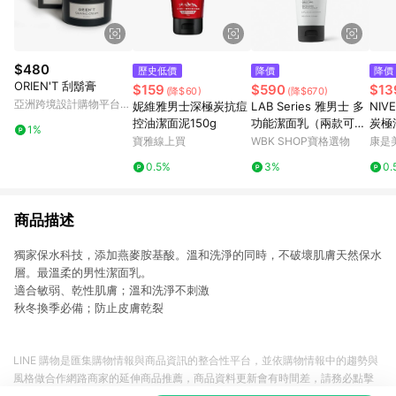
$480
歷史低價
降價
降價
ORIEN'T 刮鬍膏
$159
$590
$13
(降$60)
(降$670)
亞洲跨境設計購物平台
妮維雅男士深極炭抗痘
LAB Series 雅男士 多
NI
Pinkoi
控油潔面泥150g
功能潔面乳（兩款可
炭極
1%
選）Multi-Action Fac
ml
寶雅線上買
WBK SHOP寶格選物
康是美
e Wash
0.5%
3%
0.
商品描述
獨家保水科技，添加燕麥胺基酸。溫和洗淨的同時，不破壞肌膚天然保水
層。最溫柔的男性潔面乳。
適合敏弱、乾性肌膚；溫和洗淨不刺激
秋冬換季必備；防止皮膚乾裂
LINE 購物是匯集購物情報與商品資訊的整合性平台，並依購物情報中的趨勢與
風格做合作網路商家的延伸商品推薦，商品資料更新會有時間差，請務必點擊
商品至各合作網路商家，確認現售價與購物條件，一切資訊以合作廠商網頁為