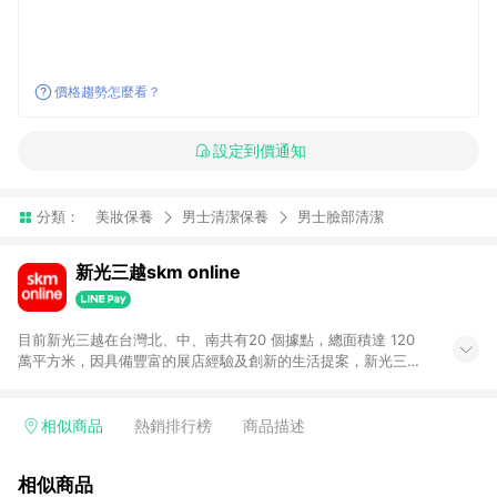
價格趨勢怎麼看？
設定到價通知
分類：
美妝保養
男士清潔保養
男士臉部清潔
新光三越skm online
目前新光三越在台灣北、中、南共有20 個據點，總面積達 120
萬平方米，因具備豐富的展店經驗及創新的生活提案，新光三越
所到之處皆以獨具特色的各項服務吸引人潮聚集，每年吸引超過
一億人次的顧客造訪。未來，新光三越仍將秉持真心誠意的經營
理念不斷向前邁進，並善盡企業社會責任，為人們帶來更愉悅美
相似商品
熱銷排行榜
商品描述
好的生活體驗。 若透過商家App下單，不符合導購資格。
相似商品