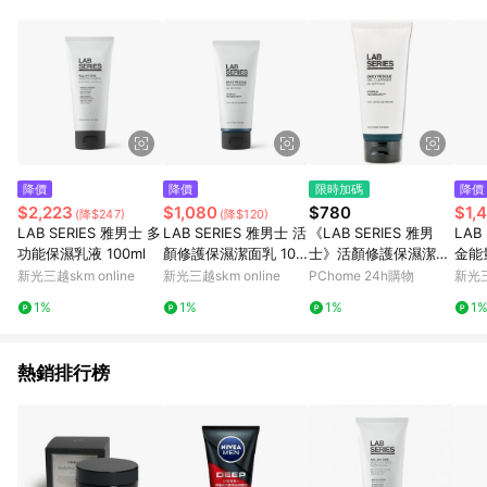
降價
降價
限時加碼
降價
$2,223
$1,080
$780
$1,
(降$247)
(降$120)
LAB SERIES 雅男士 多
LAB SERIES 雅男士 活
《LAB SERIES 雅男
LAB
功能保濕乳液 100ml
顏修護保濕潔面乳 100
士》活顏修護保濕潔面
金能
ml
乳 100ML
ml
新光三越skm online
新光三越skm online
PChome 24h購物
新光三
1%
1%
1%
1
熱銷排行榜