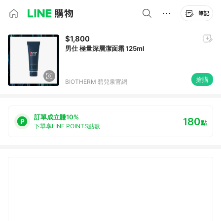
筆記
$1,800
男仕 極量深層潔面霜 125ml
搶購
BIOTHERM 碧兒泉官網
訂單成立賺10%
180
點
下單享LINE POINTS點數