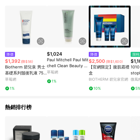
$1,024
降價
降價
限時
Paul Mitchell Paul Mit
$1,392
$2,500
$1,
(降$56)
(降$1,600)
chell Clean Beauty 抗
Biotherm 碧兒泉 男士
【官網限定】腹肌霜禮
1010
毛躁護髮素 250ml/8.5
草莓網
基礎系列鬚後乳液 75m
盒
sto
oz-所有髮質潤髮乳
l/2.53oz-鬚後護理
濕修
草莓網
BIOTHERM 碧兒泉官網
微風
1%
1%
10%
5
熱銷排行榜