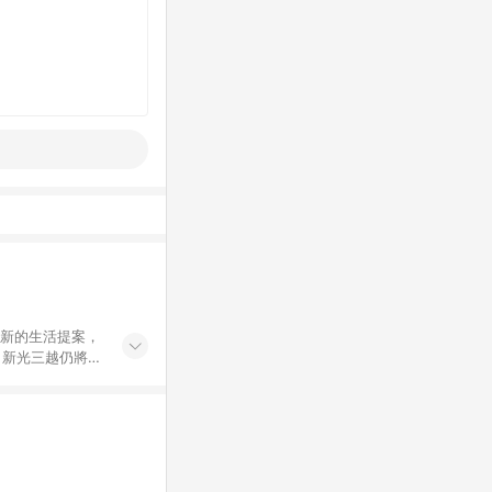
創新的生活提案，
，新光三越仍將秉
過商家App下