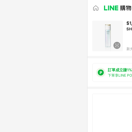
$1
S
新光
訂單成立賺1%
下單享LINE P