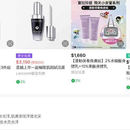
$1,660
歷史低價
【運動保養煥膚組】2%水楊酸身
$3,150
$
(降$250)
體乳+10%果酸身體乳
盒3件組
震撼上市—超極限肌因賦活露
【
寶拉珍選
瓶
Lancome蘭蔻官網
T
2%
2%
射光澤,肌膚湛現淨透光采
締造水亮光澤