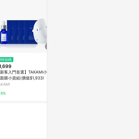
$1
限時加碼
限時加碼
如後續需要其
1,699
$2,299
ne上詢問我
新客入門首選】TAKAMI小藍
【官網獨家】TAKAMI小藍瓶小
優惠哦
台灣樂天市場
面膜小資組(價值$1,933)
資組-一次享40ml(價值$2,761)
AKAMI
TAKAMI
3%
6%
6%