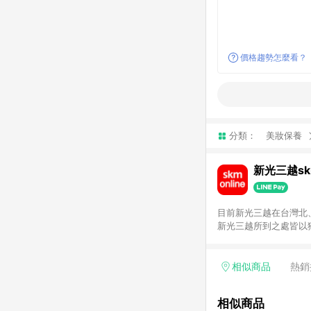
價格趨勢怎麼看？
分類：
美妝保養
新光三越skm
目前新光三越在台灣北、
新光三越所到之處皆以
持真心誠意的經營理念
單，不符合導購資格。
相似商品
熱銷
相似商品