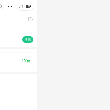
筆記
搶購
12
點