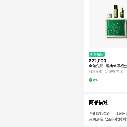
限時加碼
$22,000
全館免運| 經典修護禮
海洋拉娜LA MER 官網
8%
商品描述
強化膠原蛋白，肌底反
為肌膚注入滿滿水潤,