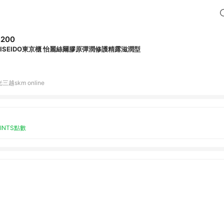
,200
HISEIDO東京櫃 怡麗絲爾膠原彈潤修護精露滋潤型
三越skm online
OINTS點數