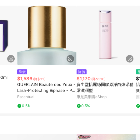
降價
降價
00ml
$1,586
$1,170
$
(降$32)
(降$130)
GUERLAIN Beaute des Yeux -
資生堂怡麗絲爾膠原淨白煥采精
怡
Lash-Protecting Biphase - Pur
露滋潤型
爽
e Radiance Cleanser 125ml
Escentual
康是美網購eShop
屈
0.5%
0.5%