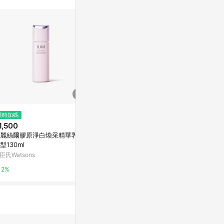
$612
限時加碼
限時加碼
(即期品)SHISEIDO 資生堂 彈潤
1,500
$675
瞬效超微噴霧 80ML-沁涼限定.T
麗絲爾膠原淨白煥采精華乳清
【資生堂東京
ESTER(效期至2026年11月)
Yahoo購物中心
型130ml
洗面乳
臣氏Watsons
PChome 24h
1%
2%
1%