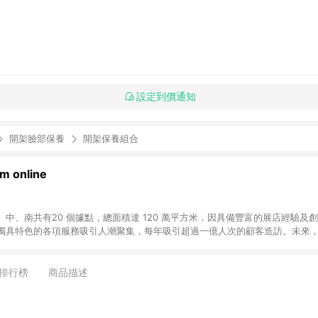
設定到價通知
開架臉部保養
開架保養組合
 online
中、南共有20 個據點，總面積達 120 萬平方米，因具備豐富的展店經驗及
獨具特色的各項服務吸引人潮聚集，每年吸引超過一億人次的顧客造訪。未來
不斷向前邁進，並善盡企業社會責任，為人們帶來更愉悅美好的生活體驗。 若透
排行榜
商品描述