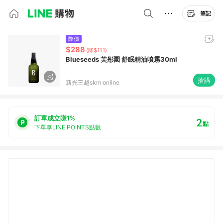
筆記
降價
$288
(降$111)
Blueseeds 芙彤園 舒眠精油噴霧30ml
搶購
新光三越skm online
訂單成立賺1%
2
點
下單享LINE POINTS點數