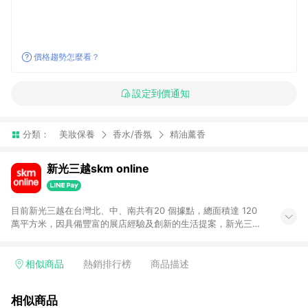
價格趨勢怎麼看？
設定到價通知
分類：
美妝保養
香水/香氛
精油薰香
新光三越skm online
目前新光三越在台灣北、中、南共有20 個據點，總面積達 120
萬平方米，因具備豐富的展店經驗及創新的生活提案，新光三越
所到之處皆以獨具特色的各項服務吸引人潮聚集，每年吸引超過
一億人次的顧客造訪。未來，新光三越仍將秉持真心誠意的經營
理念不斷向前邁進，並善盡企業社會責任，為人們帶來更愉悅美
相似商品
熱銷排行榜
商品描述
好的生活體驗。 若透過商家App下單，不符合導購資格。
相似商品