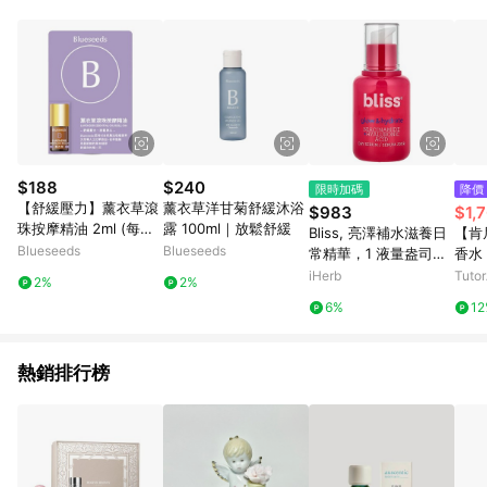
$188
$240
限時加碼
降價
【舒緩壓力】薰衣草滾
薰衣草洋甘菊舒緩沐浴
$983
$1,
珠按摩精油 2ml (每日
露 100ml｜放鬆舒緩
Bliss, 亮澤補水滋養日
【肯尼
舒活系列)
Blueseeds
Blueseeds
常精華，1 液量盎司
香水
（30 毫升）
iHerb
Tuto
2%
2%
6%
1
熱銷排行榜