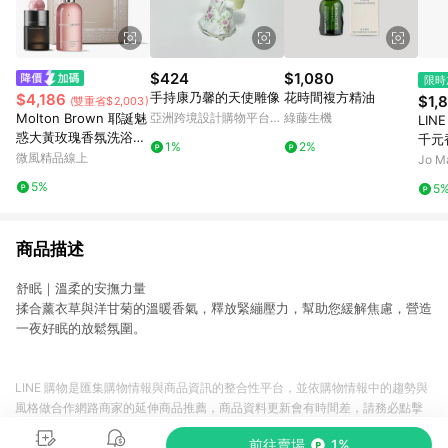
$424
$1,080
限時
手持康乃馨的天使雕像
花時間複方精油
$4,186
$1,
(雙重省$2,003)
Molton Brown 耶誕魅
亞洲跨境設計購物平台
綠藤生機
LIN
Pinkoi
惑大黃玫瑰香氛洗浴禮
千元香
1%
2%
盒
微風精品線上
Lon
Jo M
花枕
5%
5
商品描述
舒眠｜溫柔的安撫力量
揉合薰衣草與洋甘菊的溫暖香氣，釋放緊繃壓力，幫助您緩解焦慮，營造
一夜好眠的放鬆氛圍。
LINE 購物是匯集購物情報與商品資訊的整合性平台，並依購物情報中的趨勢與
風格做合作網路商家的延伸商品推薦，商品資料更新會有時間差，請務必點擊
商品至各合作網路商家，確認現售價與購物條件，一切資訊以合作廠商網頁為
前往賣場
1%
準。