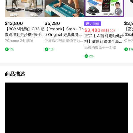
$13,800
$5,280
$3,
歷史低價
【BGYM比勁】G33 超
【Reebok】Step - Th
【富
$3,480
(降$500)
慢跑律動走步機-扶手
e Original 經典健身踏
運動
正宗【 Ai智能電動健步
版
板 - Teal
PChome 24h購物
亞洲跨境設計購物平台
亞洲
機】健康紅綠燈全新升
Pinkoi
Pinko
級款
民視消費高手一起購
1%
1%
1
2%
商品描述