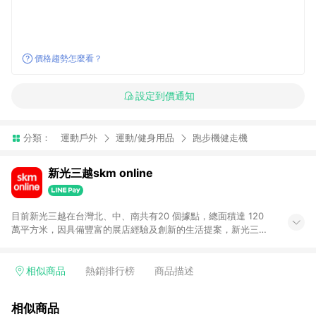
價格趨勢怎麼看？
設定到價通知
分類：
運動戶外
運動/健身用品
跑步機健走機
新光三越skm online
目前新光三越在台灣北、中、南共有20 個據點，總面積達 120
萬平方米，因具備豐富的展店經驗及創新的生活提案，新光三越
所到之處皆以獨具特色的各項服務吸引人潮聚集，每年吸引超過
一億人次的顧客造訪。未來，新光三越仍將秉持真心誠意的經營
理念不斷向前邁進，並善盡企業社會責任，為人們帶來更愉悅美
相似商品
熱銷排行榜
商品描述
好的生活體驗。 若透過商家App下單，不符合導購資格。
相似商品