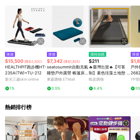
降價
降價
限時加碼
降價
$15,500
$7,342
$211
$1,
(降$2,300)
(降$1,835)
HEALTHPIT跑步機HT-
seatosummit自動充氣
🔥臺灣出貨🔥【可客
戶外投
235A(TW)+TU-212
睡墊戶外露營 帳篷床墊
制】素色珪藻土地墊 簡
268
防潮墊地墊加厚墊子
約廚房防滑長地墊 浴室
新光三越skm online
東森購物 ETMall
蝦皮購物
YP燈
廁所門口吸水墊灰色居
1%
0.5%
4.4%
5
家裝飾 軟式矽藻土腳踏
墊 止滑柔軟
熱銷排行榜