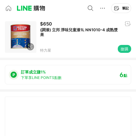
筆記
$650
(調漆) 立邦 淨味兒童漆1L NN1010-4 成熟漿
果
搶購
特力屋
訂單成立賺1%
6
點
下單享LINE POINTS點數