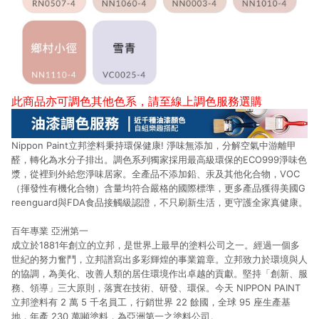
此商品亦可調色其他色系，請至
線上調色服務選購
Nippon Paint立邦塗料秉持環保健康! 淨味無添加，分解空氣中游離甲
醛，轉化為水分子排出。調色系列獨家採用最高級環保的ECO999淨味色
漿，從裡到外給您淨味居家。全產品不添加鉛、汞及其他化合物，VOC
（揮發性有機化合物）含量均符合嚴格的國際標準，更多產品獲得美國G
reenguard與FDA食品接觸級認證，不只刷新生活，更守護全家真健康。
百年專業 亞洲第一
成立於1881年創立的立邦，是世界上最早的塗料公司之一。經過一個多
世紀的努力奮鬥，立邦譜寫出多彩輝煌的事業篇章。立邦致力於環境與人
的協調，為美化、改善人類的居住環境作出卓越的貢獻。堅持「創新、服
務、領導」三大原則，落實在技術、研發、環保。今天 NIPPON PAINT
立邦塗料有 2 萬 5 千名員工，行銷世界 22 餘國，全球 95 座生產基
地，年產 230 萬噸塗料，為亞洲第一之塗料公司。