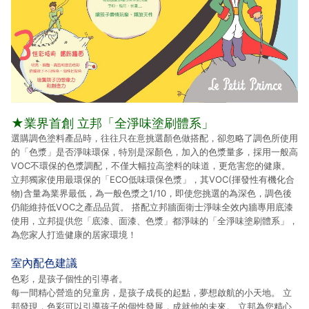
★業界首創 立邦「全淨味塗刷體系」
選購調色塗料產品時，往往只在意挑選顏色做搭配，卻忽略了調色所使用
的「色漿」是否淨味環保，特別是深顏色，加入的色漿量多，採用一般高
VOC不環保的色漿調配，不僅大幅拉高塗料的味道，更危害您的健康。
立邦獨家使用最環保的「ECO低味環保色漿」，其VOC(揮發性有機化合
物)含量為業界最低，為一般色漿之1/10，即使您挑選的為深色，調色後
仍能維持低VOC之產品品質。 搭配立邦牆面衛士淨味全效內牆專用底漆
使用，立邦提供您「底漆、面漆、色漿」都淨味的「全淨味塗刷體系」，
為您家人打造健康的居家環境！
室內配色建議
色彩，是孩子個性的引導者。
每一間精心營造的兒童房，是孩子成長的起點，夢想啟航的小天地。 立
邦發現，色彩可以引導孩子的個性發展，成就他的未來。 立邦為您精心