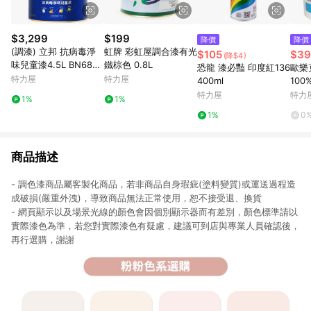
$3,299
$199
降價
降價
(調漆) 立邦 抗病毒淨
虹牌 彩虹屋調合漆有光
$105
$39
(降$4)
味兒童漆4.5L BN6860
鐵棕色 0.8L
恐龍 漆必豔 印度紅136
歐樂克
-4 紫羅蘭
特力屋
特力屋
400ml
10
升1
特力屋
特力
1%
1%
1%
0
商品描述
- 調色漆商品屬客製化商品，若非商品自身瑕疵(塗料變質)或運送過程造
成破損(嚴重外洩)，導致商品無法正常使用，恕不接受退、換貨
- 網頁顯示以及場景光線的顏色會因個別顯示器而有差別，顏色標準請以
實際漆色為準，若您對實際漆色有疑慮，建議可到店與專業人員確認後，
再行選購，謝謝