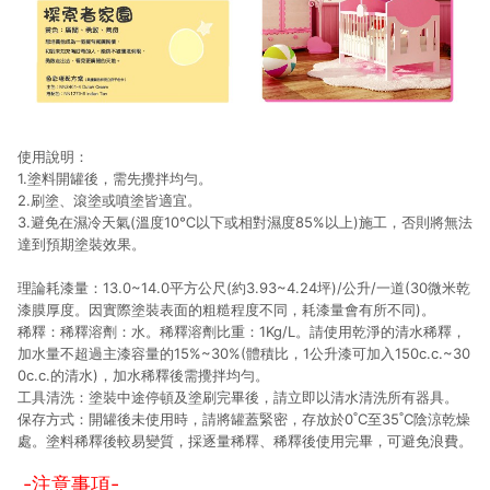
使用說明：
1.塗料開罐後，需先攪拌均勻。
2.刷塗、滾塗或噴塗皆適宜。
3.避免在濕冷天氣(溫度10℃以下或相對濕度85%以上)施工，否則將無法
達到預期塗裝效果。
理論耗漆量：13.0~14.0平方公尺(約3.93~4.24坪)/公升/一道(30微米乾
漆膜厚度。因實際塗裝表面的粗糙程度不同，耗漆量會有所不同)。
稀釋：稀釋溶劑：水。稀釋溶劑比重：1Kg/L。請使用乾淨的清水稀釋，
加水量不超過主漆容量的15%~30%(體積比，1公升漆可加入150c.c.~30
0c.c.的清水)，加水稀釋後需攪拌均勻。
工具清洗：塗裝中途停頓及塗刷完畢後，請立即以清水清洗所有器具。
保存方式：開罐後未使用時，請將罐蓋緊密，存放於0˚C至35˚C陰涼乾燥
處。塗料稀釋後較易變質，採逐量稀釋、稀釋後使用完畢，可避免浪費。
-注意事項-