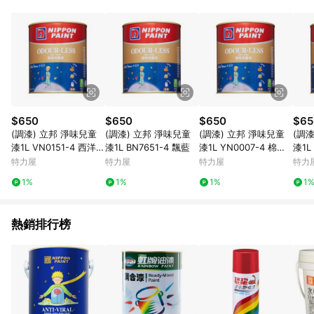
鬆挑選到商品(Simple to choose)、在最短的時間內完成訂購或
結帳流程(Easy to buy)、每次到「特力屋」購物都能得到新的啟
發與靈感(Exciting experience)，同時持續提供消費者居家修繕
最佳解決方案，以創造優質居家環境為首要目標，成為消費者打
造幸福家園時的優先選擇。
$650
$650
$650
$65
(調漆) 立邦 淨味兒童
(調漆) 立邦 淨味兒童
(調漆) 立邦 淨味兒童
(調
漆1L VN0151-4 西洋丁
漆1L BN7651-4 飄藍
漆1L YN0007-4 棉花
漆1L
香
糖
河
特力屋
特力屋
特力屋
特力
1%
1%
1%
1
熱銷排行榜