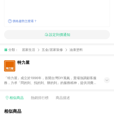
價格趨勢怎麼看？
設定到價通知
分類：
居家生活
五金/居家裝修
油漆塗料
特力屋
「特力屋」成立於1996年，首開台灣DIY風氣，賣場強調顧客服
務，力求「問的到、找的到、辦的到」的服務精神，提供消費者
全方位居家解決方案。賣場商品區均安排專屬人員，提供消費者
詢問專業建議；商品方面，提供超過3萬多種豐富品項，讓每位顧
客找到居家修繕、佈置或裝潢時所需；另外，在各家分店內規劃
相似商品
熱銷排行榜
商品描述
「居家裝修中心」，依顧客需求量身打造，為消費者辦理客製化
居家專案工程。 「特力屋」針對商品、陳列、服務、系統、流程
相似商品
等各方面進行整合，提升服務質感，期望每一位來店顧客，能輕