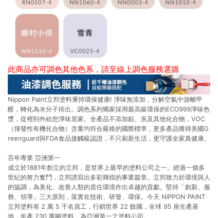
此商品亦可調色其他色系，請至
線上調色服務選購
Nippon Paint立邦塗料秉持環保健康! 淨味無添加，分解空氣中游離甲
醛，轉化為水分子排出。調色系列獨家採用最高級環保的ECO999淨味色
漿，從裡到外給您淨味居家。全產品不添加鉛、汞及其他化合物，VOC
（揮發性有機化合物）含量均符合嚴格的國際標準，更多產品獲得美國G
reenguard與FDA食品接觸級認證，不只刷新生活，更守護全家真健康。
百年專業 亞洲第一
成立於1881年創立的立邦，是世界上最早的塗料公司之一。經過一個多
世紀的努力奮鬥，立邦譜寫出多彩輝煌的事業篇章。立邦致力於環境與人
的協調，為美化、改善人類的居住環境作出卓越的貢獻。堅持「創新、服
務、領導」三大原則，落實在技術、研發、環保。今天 NIPPON PAINT
立邦塗料有 2 萬 5 千名員工，行銷世界 22 餘國，全球 95 座生產基
地，年產 230 萬噸塗料，為亞洲第一之塗料公司。