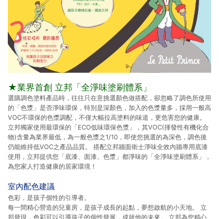
★業界首創 立邦「全淨味塗刷體系」
選購調色塗料產品時，往往只在意挑選顏色做搭配，卻忽略了調色所使用
的「色漿」是否淨味環保，特別是深顏色，加入的色漿量多，採用一般高
VOC不環保的色漿調配，不僅大幅拉高塗料的味道，更危害您的健康。
立邦獨家使用最環保的「ECO低味環保色漿」，其VOC(揮發性有機化合
物)含量為業界最低，為一般色漿之1/10，即使您挑選的為深色，調色後
仍能維持低VOC之產品品質。 搭配立邦牆面衛士淨味全效內牆專用底漆
使用，立邦提供您「底漆、面漆、色漿」都淨味的「全淨味塗刷體系」，
為您家人打造健康的居家環境！
室內配色建議
色彩，是孩子個性的引導者。
每一間精心營造的兒童房，是孩子成長的起點，夢想啟航的小天地。 立
邦發現，色彩可以引導孩子的個性發展，成就他的未來。 立邦為您精心