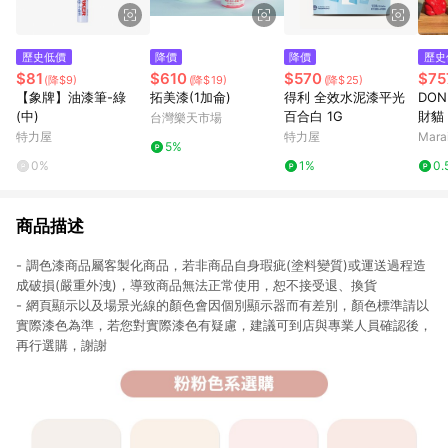
歷史低價
降價
降價
歷史
$81
$610
$570
$75
(降$9)
(降$19)
(降$25)
【象牌】油漆筆-綠
拓美漆(1加侖)
得利 全效水泥漆平光
DO
(中)
百合白 1G
財貓
台灣樂天市場
手 1
特力屋
特力屋
Mar
5%
0%
1%
0.
商品描述
- 調色漆商品屬客製化商品，若非商品自身瑕疵(塗料變質)或運送過程造
成破損(嚴重外洩)，導致商品無法正常使用，恕不接受退、換貨
- 網頁顯示以及場景光線的顏色會因個別顯示器而有差別，顏色標準請以
實際漆色為準，若您對實際漆色有疑慮，建議可到店與專業人員確認後，
再行選購，謝謝