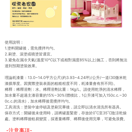
使用說明：
1.塗料開罐後，需先攪拌均勻。
2.刷塗、滾塗或噴塗皆適宜。
3.避免在濕冷天氣(溫度10℃以下或相對濕度85%以上)施工，否則將無法
達到預期塗裝效果。
理論耗漆量：13.0~14.0平方公尺(約3.93~4.24坪)/公升/一道(30微米乾
漆膜厚度。因實際塗裝表面的粗糙程度不同，耗漆量會有所不同)。
稀釋：稀釋溶劑：水。稀釋溶劑比重：1Kg/L。請使用乾淨的清水稀釋，
加水量不超過主漆容量的15%~30%(體積比，1公升漆可加入150c.c.~30
0c.c.的清水)，加水稀釋後需攪拌均勻。
工具清洗：塗裝中途停頓及塗刷完畢後，請立即以清水清洗所有器具。
保存方式：開罐後未使用時，請將罐蓋緊密，存放於0˚C至35˚C陰涼乾燥
處。塗料稀釋後較易變質，採逐量稀釋、稀釋後使用完畢，可避免浪費。
-注意事項-