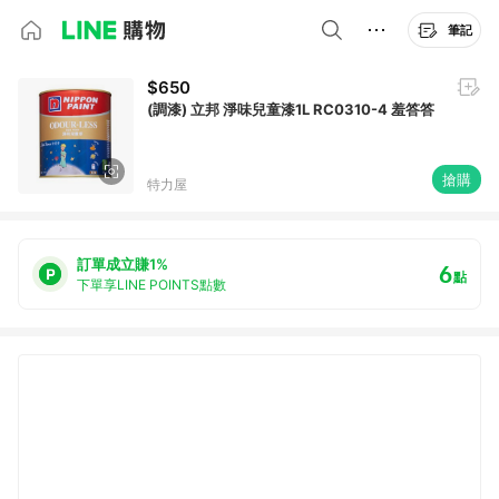
筆記
$650
(調漆) 立邦 淨味兒童漆1L RC0310-4 羞答答
搶購
特力屋
訂單成立賺1%
6
點
下單享LINE POINTS點數