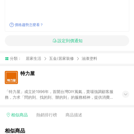
價格趨勢怎麼看？
設定到價通知
分類：
居家生活
五金/居家裝修
油漆塗料
特力屋
「特力屋」成立於1996年，首開台灣DIY風氣，賣場強調顧客服
務，力求「問的到、找的到、辦的到」的服務精神，提供消費者
全方位居家解決方案。賣場商品區均安排專屬人員，提供消費者
詢問專業建議；商品方面，提供超過3萬多種豐富品項，讓每位顧
客找到居家修繕、佈置或裝潢時所需；另外，在各家分店內規劃
相似商品
熱銷排行榜
商品描述
「居家裝修中心」，依顧客需求量身打造，為消費者辦理客製化
居家專案工程。 「特力屋」針對商品、陳列、服務、系統、流程
相似商品
等各方面進行整合，提升服務質感，期望每一位來店顧客，能輕