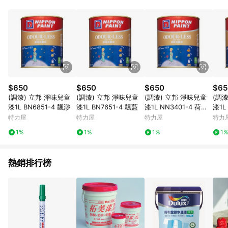
鬆挑選到商品(Simple to choose)、在最短的時間內完成訂購或
結帳流程(Easy to buy)、每次到「特力屋」購物都能得到新的啟
發與靈感(Exciting experience)，同時持續提供消費者居家修繕
最佳解決方案，以創造優質居家環境為首要目標，成為消費者打
造幸福家園時的優先選擇。
$650
$650
$650
$65
(調漆) 立邦 淨味兒童
(調漆) 立邦 淨味兒童
(調漆) 立邦 淨味兒童
(調
漆1L BN6851-4 飄渺
漆1L BN7651-4 飄藍
漆1L NN3401-4 荷蘭
漆1L
乳酪
糖
特力屋
特力屋
特力屋
特力
1%
1%
1%
1
熱銷排行榜