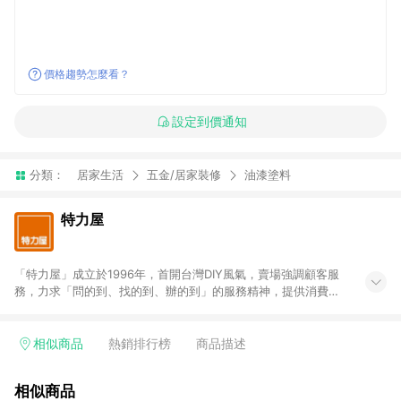
價格趨勢怎麼看？
設定到價通知
分類：
居家生活
五金/居家裝修
油漆塗料
特力屋
「特力屋」成立於1996年，首開台灣DIY風氣，賣場強調顧客服
務，力求「問的到、找的到、辦的到」的服務精神，提供消費者
全方位居家解決方案。賣場商品區均安排專屬人員，提供消費者
詢問專業建議；商品方面，提供超過3萬多種豐富品項，讓每位顧
客找到居家修繕、佈置或裝潢時所需；另外，在各家分店內規劃
相似商品
熱銷排行榜
商品描述
「居家裝修中心」，依顧客需求量身打造，為消費者辦理客製化
居家專案工程。 「特力屋」針對商品、陳列、服務、系統、流程
相似商品
等各方面進行整合，提升服務質感，期望每一位來店顧客，能輕