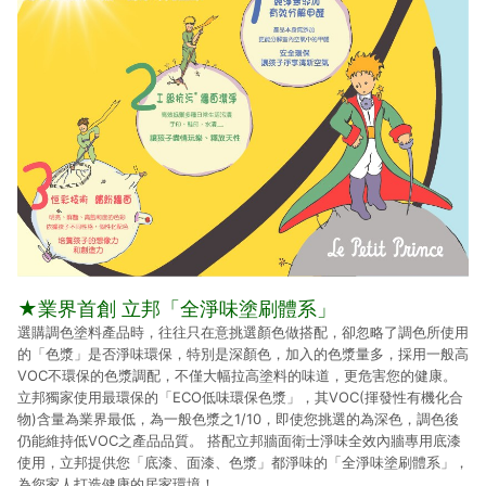
★業界首創 立邦「全淨味塗刷體系」
選購調色塗料產品時，往往只在意挑選顏色做搭配，卻忽略了調色所使用
的「色漿」是否淨味環保，特別是深顏色，加入的色漿量多，採用一般高
VOC不環保的色漿調配，不僅大幅拉高塗料的味道，更危害您的健康。
立邦獨家使用最環保的「ECO低味環保色漿」，其VOC(揮發性有機化合
物)含量為業界最低，為一般色漿之1/10，即使您挑選的為深色，調色後
仍能維持低VOC之產品品質。 搭配立邦牆面衛士淨味全效內牆專用底漆
使用，立邦提供您「底漆、面漆、色漿」都淨味的「全淨味塗刷體系」，
為您家人打造健康的居家環境！