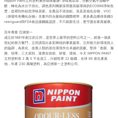
Nippon Paint立邦塗料秉持環保健康! 淨味無添加，分解空氣中游離甲
醛，轉化為水分子排出。調色系列獨家採用最高級環保的ECO999淨味色
漿，從裡到外給您淨味居家。全產品不添加鉛、汞及其他化合物，VOC
（揮發性有機化合物）含量均符合嚴格的國際標準，更多產品獲得美國G
reenguard與FDA食品接觸級認證，不只刷新生活，更守護全家真健康。
百年專業 亞洲第一
成立於1881年創立的立邦，是世界上最早的塗料公司之一。經過一個多
世紀的努力奮鬥，立邦譜寫出多彩輝煌的事業篇章。立邦致力於環境與人
的協調，為美化、改善人類的居住環境作出卓越的貢獻。堅持「創新、服
務、領導」三大原則，落實在技術、研發、環保。今天 NIPPON PAINT
立邦塗料有 2 萬 5 千名員工，行銷世界 22 餘國，全球 95 座生產基
地，年產 230 萬噸塗料，為亞洲第一之塗料公司。