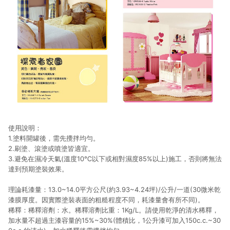
使用說明：
1.塗料開罐後，需先攪拌均勻。
2.刷塗、滾塗或噴塗皆適宜。
3.避免在濕冷天氣(溫度10℃以下或相對濕度85%以上)施工，否則將無法
達到預期塗裝效果。
理論耗漆量：13.0~14.0平方公尺(約3.93~4.24坪)/公升/一道(30微米乾
漆膜厚度。因實際塗裝表面的粗糙程度不同，耗漆量會有所不同)。
稀釋：稀釋溶劑：水。稀釋溶劑比重：1Kg/L。請使用乾淨的清水稀釋，
加水量不超過主漆容量的15%~30%(體積比，1公升漆可加入150c.c.~30