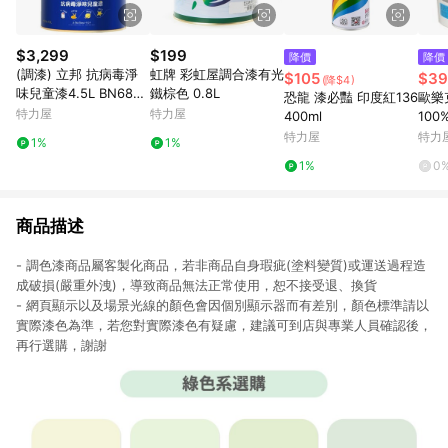
$3,299
$199
降價
降價
(調漆) 立邦 抗病毒淨
虹牌 彩虹屋調合漆有光
$105
$39
(降$4)
味兒童漆4.5L BN6860
鐵棕色 0.8L
恐龍 漆必豔 印度紅136
歐樂克
-4 紫羅蘭
特力屋
特力屋
400ml
10
升1
特力屋
特力
1%
1%
1%
0
商品描述
- 調色漆商品屬客製化商品，若非商品自身瑕疵(塗料變質)或運送過程造
成破損(嚴重外洩)，導致商品無法正常使用，恕不接受退、換貨
- 網頁顯示以及場景光線的顏色會因個別顯示器而有差別，顏色標準請以
實際漆色為準，若您對實際漆色有疑慮，建議可到店與專業人員確認後，
再行選購，謝謝