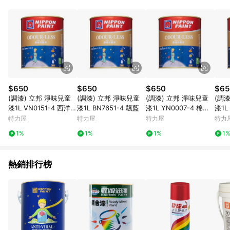
鬆挑選到商品(Simple to choose)、在最短的時間內完成訂購或
結帳流程(Easy to buy)、每次到「特力屋」購物都能得到新的啟
發與靈感(Exciting experience)，同時持續提供消費者居家修繕
最佳解決方案，以創造優質居家環境為首要目標，成為消費者打
造幸福家園時的優先選擇。
$650
$650
$650
$65
(調漆) 立邦 淨味兒童
(調漆) 立邦 淨味兒童
(調漆) 立邦 淨味兒童
(調
漆1L VN0151-4 西洋丁
漆1L BN7651-4 飄藍
漆1L YN0007-4 棉花
漆1L
香
糖
河
特力屋
特力屋
特力屋
特力
1%
1%
1%
1
熱銷排行榜