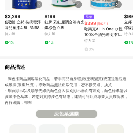
$3,299
$199
$99
降價
(調漆) 立邦 抗病毒淨
虹牌 彩虹屋調合漆有光
立邦 
$399
(降$21)
味兒童漆4.5L BN6860
鐵棕色 0.8L
檸檬黃
歐樂克All In One 水性
-4 紫羅蘭
特力屋
特力屋
特力
100%全消光透明漆1公
升1公升
特力屋
1%
1%
1
0%
商品描述
- 調色漆商品屬客製化商品，若非商品自身瑕疵(塗料變質)或運送過程造
成破損(嚴重外洩)，導致商品無法正常使用，恕不接受退、換貨
- 網頁顯示以及場景光線的顏色會因個別顯示器而有差別，顏色標準請以
實際漆色為準，若您對實際漆色有疑慮，建議可到店與專業人員確認後，
再行選購，謝謝