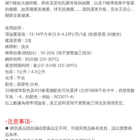
滅11種如大腸桿菌、肺炎克雷伯氏菌等致病細菌，以及11種導致家中發霉
的黴菌，如黑黴菌黃黴菌、球毛殼黴菌…… 讓防護更升級，安全又安心，
關懷全家健康。
使用說明：
理論覆蓋值 : 13-14平方米(3.9-4.2坪)/升/1道 (乾膜厚度:30微米)
建議塗層 : 2道
稀釋劑 : 清水
稀釋份量(體積比) : 10-20% (視乎實際施工情況)
觸乾時間 : 60分鐘 (25-30ºC)
重塗間隔時間 : 最少2-3小時 (25-30ºC)
包裝 : 1公升 / 4.5公升
光澤 : 平光
顏色 : 基礎色 白色
32種標準顏色及931種電腦配色可供選擇 (立邦1988千色卡中，色號尾數
字為「-4」的顏色：例如：RC0011-4)
以上數據為標準理論值，真正資料需視乎實際施工情況及環境而定。
-注意事項-
● 網頁產品因拍攝或螢幕設定不同，可能與實品略有差異，請以實際商
品為準。