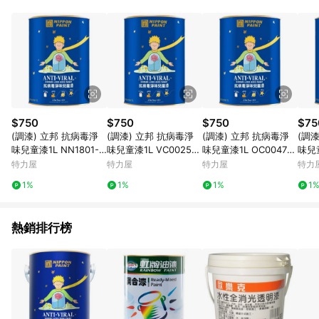
鬆挑選到商品(Simple to choose)、在最短的時間內完成訂購或
結帳流程(Easy to buy)、每次到「特力屋」購物都能得到新的啟
發與靈感(Exciting experience)，同時持續提供消費者居家修繕
最佳解決方案，以創造優質居家環境為首要目標，成為消費者打
造幸福家園時的優先選擇。
$750
$750
$750
$75
(調漆) 立邦 抗病毒淨
(調漆) 立邦 抗病毒淨
(調漆) 立邦 抗病毒淨
(調
味兒童漆1L NN1801-4
味兒童漆1L VC0025-4
味兒童漆1L OC0047-4
味兒童
櫻花彩
雪青
白杏色
霜藍
特力屋
特力屋
特力屋
特力
1%
1%
1%
1
熱銷排行榜