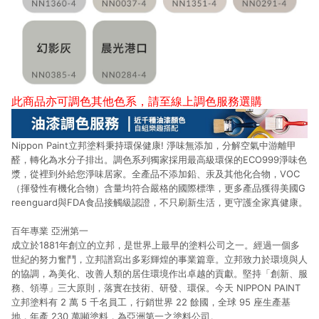
此商品亦可調色其他色系，請至
線上調色服務選購
Nippon Paint立邦塗料秉持環保健康! 淨味無添加，分解空氣中游離甲
醛，轉化為水分子排出。調色系列獨家採用最高級環保的ECO999淨味色
漿，從裡到外給您淨味居家。全產品不添加鉛、汞及其他化合物，VOC
（揮發性有機化合物）含量均符合嚴格的國際標準，更多產品獲得美國G
reenguard與FDA食品接觸級認證，不只刷新生活，更守護全家真健康。
百年專業 亞洲第一
成立於1881年創立的立邦，是世界上最早的塗料公司之一。經過一個多
世紀的努力奮鬥，立邦譜寫出多彩輝煌的事業篇章。立邦致力於環境與人
的協調，為美化、改善人類的居住環境作出卓越的貢獻。堅持「創新、服
務、領導」三大原則，落實在技術、研發、環保。今天 NIPPON PAINT
立邦塗料有 2 萬 5 千名員工，行銷世界 22 餘國，全球 95 座生產基
地，年產 230 萬噸塗料，為亞洲第一之塗料公司。