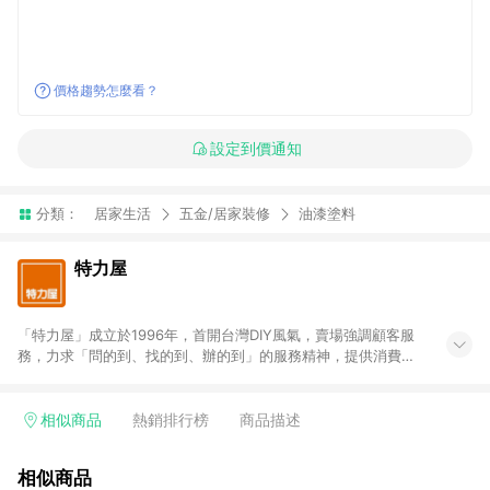
價格趨勢怎麼看？
設定到價通知
分類：
居家生活
五金/居家裝修
油漆塗料
特力屋
「特力屋」成立於1996年，首開台灣DIY風氣，賣場強調顧客服
務，力求「問的到、找的到、辦的到」的服務精神，提供消費者
全方位居家解決方案。賣場商品區均安排專屬人員，提供消費者
詢問專業建議；商品方面，提供超過3萬多種豐富品項，讓每位顧
客找到居家修繕、佈置或裝潢時所需；另外，在各家分店內規劃
相似商品
熱銷排行榜
商品描述
「居家裝修中心」，依顧客需求量身打造，為消費者辦理客製化
居家專案工程。 「特力屋」針對商品、陳列、服務、系統、流程
相似商品
等各方面進行整合，提升服務質感，期望每一位來店顧客，能輕