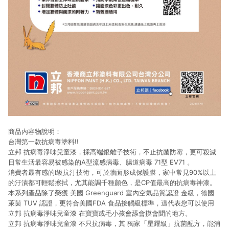
商品內容物說明：
台灣第一款抗病毒塗料!!
立邦 抗病毒淨味兒童漆，採高端銀離子技術，不止抗菌防霉，更可殺滅
日常生活最容易被感染的A型流感病毒、腸道病毒 71型 EV71 。
消費者最有感的I級抗汙技術，可於牆面形成保護膜，家中常見90%以上
的汙漬都可輕鬆擦拭，尤其能調千種顏色，是CP值最高的抗病毒神漆。
本系列產品除了榮獲 美國 Greenguard 室內空氣品質認證 金級，德國
萊茵 TUV 認證，更符合美國FDA 食品接觸級標準，這代表您可以使用
立邦 抗病毒淨味兒童漆 在寶寶或毛小孩會舔會摸會聞的地方。
立邦 抗病毒淨味兒童漆 不只抗病毒，其 獨家「星耀級」抗菌配方，能消