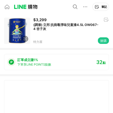
筆記
$3,299
(調漆) 立邦 抗病毒淨味兒童漆4.5L OW067-
4 杏子灰
搶購
特力屋
訂單成立賺1%
32
點
下單享LINE POINTS點數