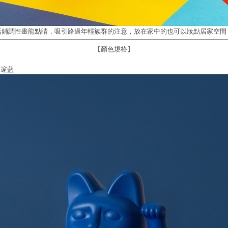
店鋪調性畫龍點睛，吸引路過年輕族群的注意，放在家中的也可以妝點居家空間
【顏色規格】
深邃藍