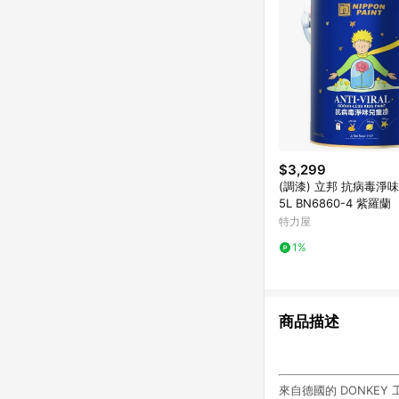
$3,299
(調漆) 立邦 抗病毒淨味
5L BN6860-4 紫羅蘭
特力屋
1%
商品描述
來自德國的 DONKE