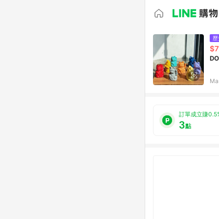
歷
$7
D
Ma
訂單成立賺0.5
3
點