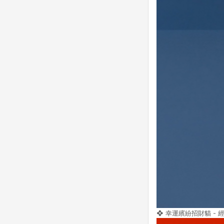
❖ 幸運繽紛招財貓 - 