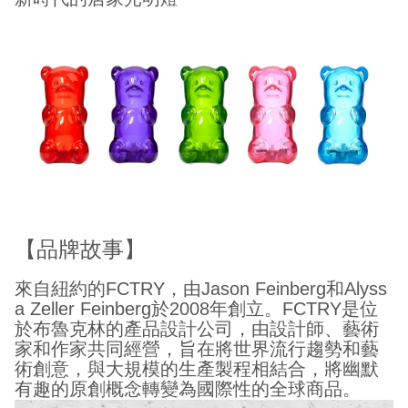
【品牌故事】
來自紐約的
FCTRY
，由
Jason Feinberg
和
Alyss
a Zeller Feinberg
於
2008
年創立。
FCTRY
是位
於布魯克林的產品設計公司，由設計師、藝術
家和作家共同經營，旨在將世界流行趨勢和藝
術創意，與大規模的生產製程相結合，將
幽默
有趣的原創概念轉變為國際性的全球商品。