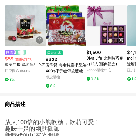
$1,500
$4,
限時加碼
Diva Life 比利時巧克
moi
$59
$323
(雙重省$11)
力12入(經典禮盒)
雙層
義美生機 草莓黑巧克力
現💯貨 海南特産椰兄弟
Yahoo購物中心
亞洲
屈臣氏Watsons
400g椰子糖傳統硬糖
Pinko
糖果濃香婚慶喜糖年貨
蝦皮購物
0.3%
1
3%
零食 Y0QQ
8%
商品描述
放大
100
倍的小熊軟糖，軟萌可愛！
趣味十足的幽默擺飾
新時代的居家光明燈