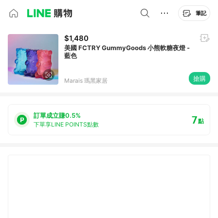
筆記
$1,480
美國 FCTRY GummyGoods 小熊軟糖夜燈 -
藍色
搶購
Marais 瑪黑家居
訂單成立賺0.5%
7
點
下單享LINE POINTS點數