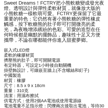
Sweet Dreams
！
FCTRY
把小熊軟糖變成發光夜
燈。透明設計與彈性柔軟材質，就像放大版的
小熊軟糖一樣軟萌可愛。
FCTRY
更保留了它最
重要的特色：它仍然有著小熊軟糖的彈性橡皮
觸感，按下軟糖熊的肚子即可打開微亮的柔
光，為夜晚增添繽紛的色彩。可愛的造型在任
何時候都是幽默的擺飾品，趣味性十足又方便
攜帶，不論在哪都能伴你進入甜蜜夢鄉。
嵌入式
LED
燈
柔軟的橡膠材質
擠壓熊的肚子，即可開關電源
有定時器，可設定
1
小時後自動關機
掛壁飾設計，可鑲嵌至牆上
(
不含螺絲和釘子
)
中國製造
材質：橡膠
尺寸：
8.5 x 9 x 18cm
重量：
310
克
清潔：用濕布擦拭
供電方式：使用
2
個
AA
電池或使用電源線
電池電量不足指示燈：閃爍兩次後取出電池，等待
30