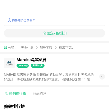
價格趨勢怎麼看？
設定到價通知
分類：
美食生鮮
餅乾零嘴
糖果巧克力
Marais 瑪黑家居
MARAIS 瑪黑家居選物 從細微的感動出發，透過來自世界各地的
好設計，傳遞最直接而純真的品味溫度。 消費貼心提醒：1. 需透
過LINE購物前往瑪黑家居官網消費，並在同一瀏覽器於24小時內
結帳，方才可享有LINE POINTS回饋資格。 2. 若使用瑪黑家居
APP下單，將不符合贈點資格。 3. 點數將於出貨後60天前後發
熱銷排行榜
商品描述
送。4. 預購品不符合贈點資格。
熱銷排行榜