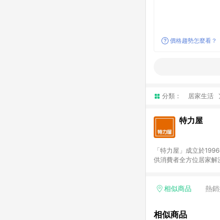
價格趨勢怎麼看？
分類：
居家生活
特力屋
「特力屋」成立於199
供消費者全方位居家解
豐富品項，讓每位顧客
身打造，為消費者辦理客製化居家專案工程。 「特力屋」
升服務質感，期望每一位來
相似商品
熱銷
(Easy to buy)
繕最佳解決方案，以創
相似商品