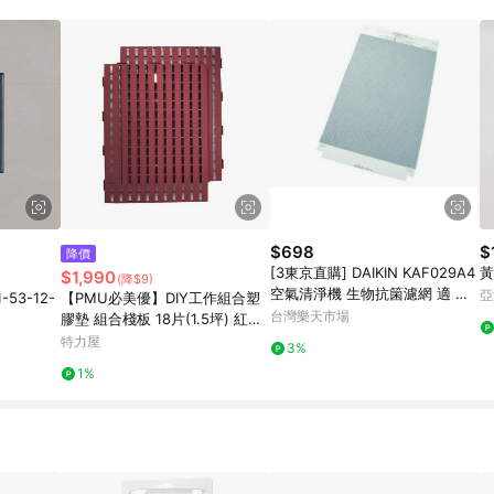
$698
$
降價
[3東京直購] DAIKIN KAF029A4
黃
$1,990
(降$9)
空氣清淨機 生物抗箘濾網 適 MC
亞
53-12-
【PMU必美優】DIY工作組合塑
K70_ ACK70_ 開頭機型 可用1年
台灣樂天市場
膠墊 組合棧板 18片(1.5坪) 紅色
(免費運送至1樓)
特力屋
3%
1%