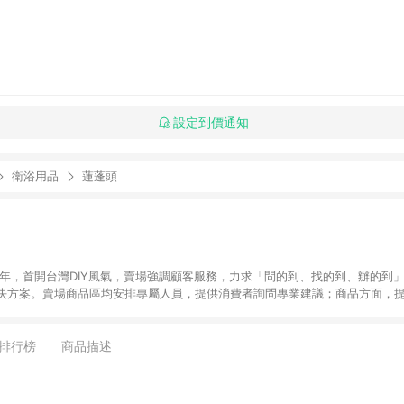
設定到價通知
衛浴用品
蓮蓬頭
6年，首開台灣DIY風氣，賣場強調顧客服務，力求「問的到、找的到、辦的到
決方案。賣場商品區均安排專屬人員，提供消費者詢問專業建議；商品方面，提
找到居家修繕、佈置或裝潢時所需；另外，在各家分店內規劃「居家裝修中心
針對商品、陳列、服務、系統、流程等各方面進行整合，提
店顧客，能輕鬆挑選到商品(Simple to choose)、在最短的時間內完成
排行榜
商品描述
、每次到「特力屋」購物都能得到新的啟發與靈感(Exciting experience)，同時
造優質居家環境為首要目標，成為消費者打造幸福家園時的優先選擇。