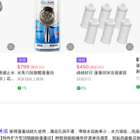
$
降價
降價
蓮
$799
$450
(降$100)
(降$200)
家
過濾止水
水美六段旗艦蓮蓬頭
綠綠好日 蓮蓬頭沐浴過濾器
台
頭｜花灑
萬家福線上購物
綠綠好日
｜過濾｜
1%
8%
沐浴
家裡蓮蓬頭經久使用，灑花孔洞不通，導致水花效果小，水力過低，洗澡
【時尚8"方型頂噴鍍鉻蓮蓬頭】輕鬆就能能擁有舒適淋浴感受，宛如高級飯店