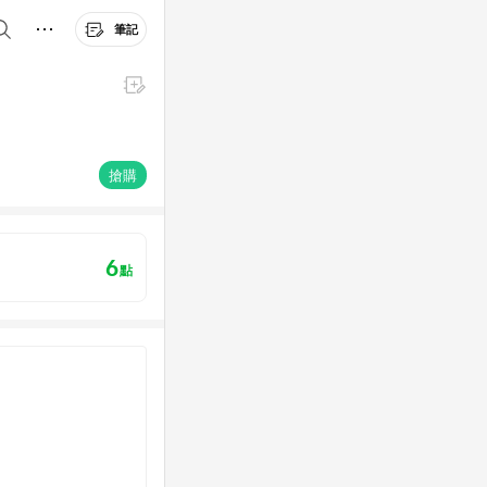
筆記
搶購
6
點