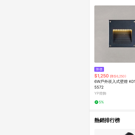
降價
$1,250
(降$6,250)
6W戶外崁入式壁燈 K01-
5572
YP燈飾
5%
熱銷排行榜