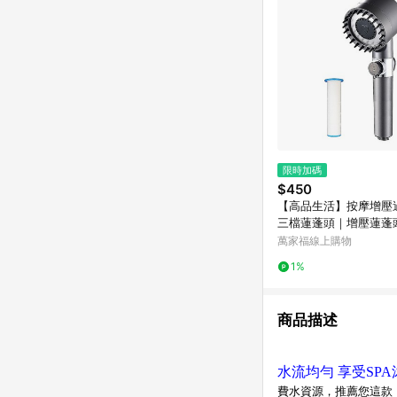
限時加碼
$450
【高品生活】按摩增壓
三檔蓮蓬頭｜增壓蓮蓬
｜一鍵止水｜三段增壓
萬家福線上購物
按摩｜戴噴
1%
商品描述
水流均勻 享受SPA
費水資源，推薦您這款