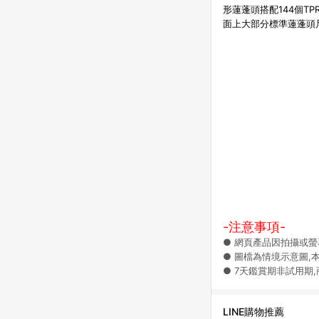
形蓮蓬頭搭配144個T
面上大部分標準蓮蓬頭
-注意事項-
● 網頁產品因拍攝或
● 圖檔為情境示意圖,
● 7天鑑賞期非試用期
LINE購物推薦