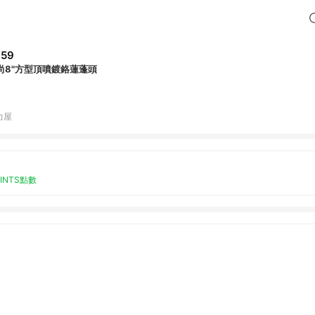
659
尚8"方型頂噴鍍鉻蓮蓬頭
力屋
OINTS點數