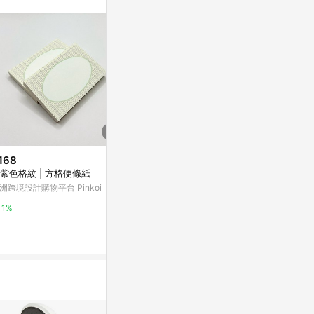
168
$18,649
限時加碼
紫色格紋 | 方格便條紙
Silk and cashmere scarf - FER
$1,990
RAGAMO - gender_Man
洲跨境設計購物平台 Pinkoi
【PMU必美
Nugnes
60片組(約1.6
1%
萬家福線上購
4%
1%