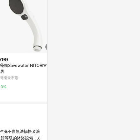
799
限時加碼
降價
蓬頭Savewater NITORI宜得利
$15
$689
(降$80
居
【限時特價再送墊片】300孔增
無鋁倫比多向
灣樂天市場
壓蓮蓬頭 五檔蓮蓬頭 加壓蓮蓬頭
特力屋
現貨 toto 省水蓮蓬頭 浴室蓮蓬
蝦皮購物
3%
1%
頭 蓮蓬頭組 花灑
6.8%
沖洗不僅無法暢快又浪
旅館等級的沐浴設備，方