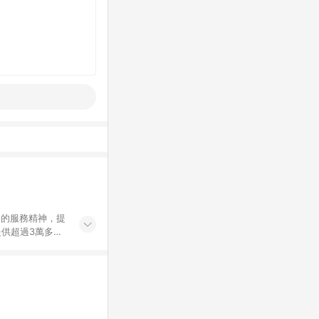
」的服務精神，提
供超過3萬多種
」，依顧客需求量
訂購或結帳流程
持續提供消費者居家修