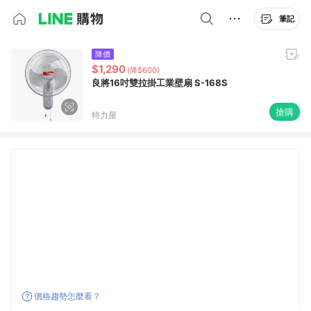
筆記
降價
$1,290
(降$600)
良將16吋雙拉掛工業壁扇 S-168S
搶購
特力屋
價格趨勢怎麼看？