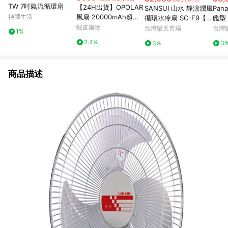
TW 7吋氣流循環扇
【24H出貨】OPOLAR
SANSUI 山水 靜涼潤風
Pan
神腦生活
風扇 20000mAh超長
循環水冷扇 SC-F9【愛
艦型
續航桌面小電扇 夾扇
蝦皮購物
買】
遙控
台灣樂天市場
台灣
1%
學生宿舍充電靜音辦公
扇 1
2.4%
3%
3
室充電風扇 釣魚 露營
D【
風扇
點數
0點)
商品描述