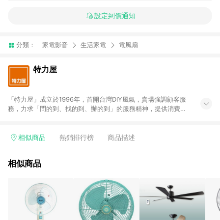
設定到價通知
分類：
家電影音
生活家電
電風扇
特力屋
「特力屋」成立於1996年，首開台灣DIY風氣，賣場強調顧客服
務，力求「問的到、找的到、辦的到」的服務精神，提供消費者
全方位居家解決方案。賣場商品區均安排專屬人員，提供消費者
詢問專業建議；商品方面，提供超過3萬多種豐富品項，讓每位顧
客找到居家修繕、佈置或裝潢時所需；另外，在各家分店內規劃
相似商品
熱銷排行榜
商品描述
「居家裝修中心」，依顧客需求量身打造，為消費者辦理客製化
居家專案工程。 「特力屋」針對商品、陳列、服務、系統、流程
相似商品
等各方面進行整合，提升服務質感，期望每一位來店顧客，能輕
鬆挑選到商品(Simple to choose)、在最短的時間內完成訂購或
結帳流程(Easy to buy)、每次到「特力屋」購物都能得到新的啟
發與靈感(Exciting experience)，同時持續提供消費者居家修繕
最佳解決方案，以創造優質居家環境為首要目標，成為消費者打
造幸福家園時的優先選擇。