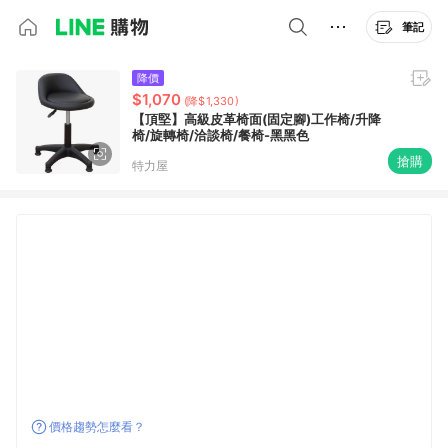
筆記
降價
$1,070
(降$1,330)
【頂堅】高級皮革椅面(固定腳)工作椅/升降
椅/旋轉椅/洽談椅/餐椅-黑黑色
搶購
特力屋
價格趨勢怎麼看？