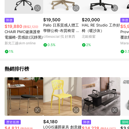
$19,500
$20,000
降價
降價
Pallo 日系質感人體工
HAL RE Studio 工作好
$19,880
$5,
(降$2,120)
學辦公椅-布質椅背 檸
椅（暖沙灰）
CHAIR PMC健康護脊
Pro
檬黃
citiesocial 找 好東西
北歐櫥窗
電腦椅-雲感款(沉靜黑)
覆款
爪腳輪
新光三越skm online
Mar
0.5%
2%
1%
0.
熱銷排行榜
$4,180
歷史低價
降價
限時
LOGIS邏爵家具 創意鏤
$4,831
$24,228
$3,
(降$659)
(降$6,057)