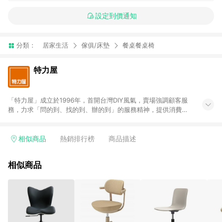
設定到價通知
分類：
居家生活
傢俱/床墊
餐桌餐桌椅
特力屋
「特力屋」成立於1996年，首開台灣DIY風氣，賣場強調顧客服
務，力求「問的到、找的到、辦的到」的服務精神，提供消費者
全方位居家解決方案。賣場商品區均安排專屬人員，提供消費者
詢問專業建議；商品方面，提供超過3萬多種豐富品項，讓每位顧
客找到居家修繕、佈置或裝潢時所需；另外，在各家分店內規劃
相似商品
熱銷排行榜
商品描述
「居家裝修中心」，依顧客需求量身打造，為消費者辦理客製化
居家專案工程。 「特力屋」針對商品、陳列、服務、系統、流程
相似商品
等各方面進行整合，提升服務質感，期望每一位來店顧客，能輕
鬆挑選到商品(Simple to choose)、在最短的時間內完成訂購或
結帳流程(Easy to buy)、每次到「特力屋」購物都能得到新的啟
發與靈感(Exciting experience)，同時持續提供消費者居家修繕
最佳解決方案，以創造優質居家環境為首要目標，成為消費者打
造幸福家園時的優先選擇。