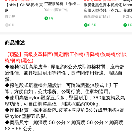
空塑膠餐椅 工作椅 休
【obis】CH88餐椅 真
碳炭化黑色實木餐桌侘
Mam
閒椅 書桌椅 北歐風 二
Yahoo購物中心
皮
寂風大型茶幾亞克力漸
養成
入組
變懸浮創意泡茶桌椅
盤)
特力屋
東森購物 ETMall
PCh
1%
0%
0.5%
1
商品描述
【頂堅】高級皮革椅面(固定腳)工作椅/升降椅/旋轉椅/洽談
椅/餐椅(黑色)
◆座椅採用高級皮革+厚度約6公分成型泡棉材質，座椅舒
適性佳、兼具穩固耐用等特性，長時間使用舒適、服貼自
然。
◆採無段式氣壓棒伸縮設計，可隨時調整無段式上升下
降，方便自如，公共場所、公司行號、住家均適用。
◆使用高級nylon塑膠五爪腳，堅固耐用，360度旋轉及氣
壓功能，可自由調整高低，測試承重約100kg。
◆座椅材質：採用高級PU皮革+厚度約6公分成型泡棉+高
級nylon塑膠五爪腳。
◆商品尺寸：總深度 56 公分 x 總寬度 56 公分 x 總高度
52 - 66 公分。