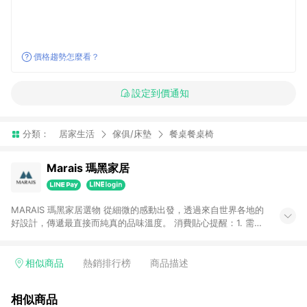
價格趨勢怎麼看？
設定到價通知
分類：
居家生活
傢俱/床墊
餐桌餐桌椅
Marais 瑪黑家居
MARAIS 瑪黑家居選物 從細微的感動出發，透過來自世界各地的
好設計，傳遞最直接而純真的品味溫度。 消費貼心提醒：1. 需透
過LINE購物前往瑪黑家居官網消費，並在同一瀏覽器於24小時內
結帳，方才可享有LINE POINTS回饋資格。 2. 若使用瑪黑家居
APP下單，將不符合贈點資格。 3. 點數將於出貨後60天前後發
相似商品
熱銷排行榜
商品描述
送。4. 預購品不符合贈點資格。
相似商品