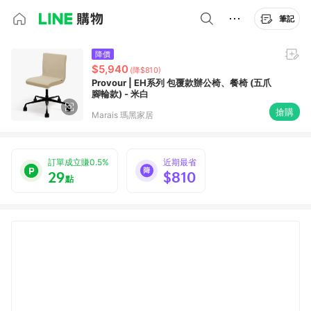
筆記
降價
$5,940
(降$810)
Provour | EH系列 包覆款辦公椅、餐椅 (五爪
腳輪款) - 米白
搶購
Marais 瑪黑家居
訂單成立賺0.5%
近期最省
29
$810
點