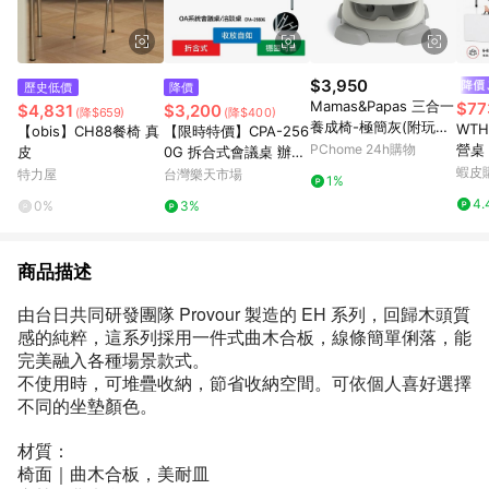
$3,950
歷史低價
降價
Mamas&Papas 三合一
$77
$4,831
$3,200
(降$659)
(降$400)
養成椅-極簡灰(附玩樂
WTH
【obis】CH88餐椅 真
【限時特價】CPA-256
盤)
PChome 24h購物
營桌
皮
0G 拆合式會議桌 辦公
折疊
用品 辦公家具 辦公桌
蝦皮
特力屋
台灣樂天市場
1%
攜式
摺疊桌 桌子 餐桌 辦公
4.
0%
3%
會議
室 活動桌 現貨
書
商品描述
由台日共同研發團隊
Provour
製造的
EH
系列，回歸木頭質
感的純粹，這系列採用一件式曲木合板，線條簡單俐落，能
完美融入各種場景款式。
不使用時，可堆疊收納，節省收納空間。可依個人喜好選擇
不同的坐墊顏色。
材質：
椅面｜曲木合板，美耐皿