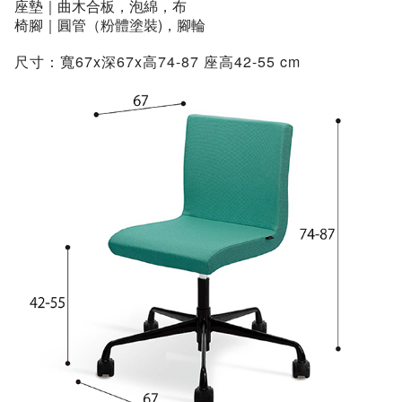
座墊｜曲木合板，泡綿，布
椅腳｜圓管（粉體塗裝
)
，腳輪
尺寸：
寬67x深67x高74-87 座高42-55 cm