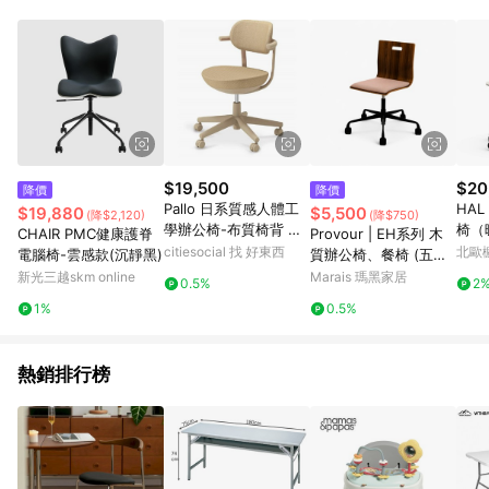
$19,500
$20
降價
降價
Pallo 日系質感人體工
HAL
$19,880
$5,500
(降$2,120)
(降$750)
學辦公椅-布質椅背 檸
椅（
CHAIR PMC健康護脊
Provour | EH系列 木
檬黃
citiesocial 找 好東西
北歐
電腦椅-雲感款(沉靜黑)
質辦公椅、餐椅 (五爪
腳輪款) - 藍綠坐墊+深
新光三越skm online
Marais 瑪黑家居
0.5%
2
色椅背
1%
0.5%
熱銷排行榜