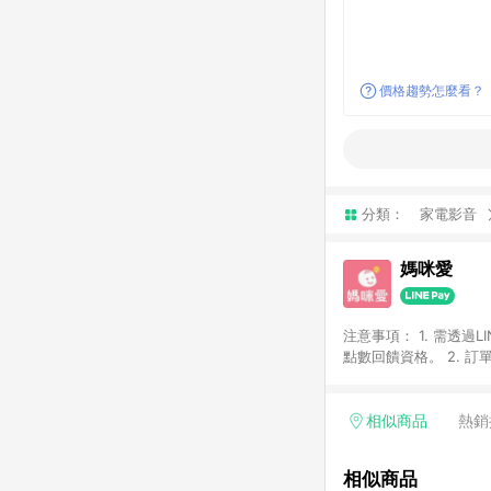
價格趨勢怎麼看？
分類：
家電影音
媽咪愛
注意事項： 1. 需透過LINE購物前往，並在同一瀏覽器於 24 小時內結帳（若自動跳轉 App ，請在 App 交易），才具
點數回饋資格。 2. 訂單會因為出貨方式、商品狀態（現貨、預購）導致商品進行拆單。 3. 取消訂單或退貨行為，不
具贈點資格。 4. iOS app 請更新至 3.9 才具贈點資格。 5. 點數將於廠商出貨後 30 天後發送。 6. LINE購物站上之商
品規格、顏色、價位、
LINE購物導購回饋無法與
相似商品
熱銷
別不回饋，請參考以下列表：
書單 / 行李箱 / 寶寶
相似商品
/ 外文&英文童書 / 套