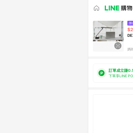
降
$2
DE
媽
訂單成立賺0.
下單享LINE P