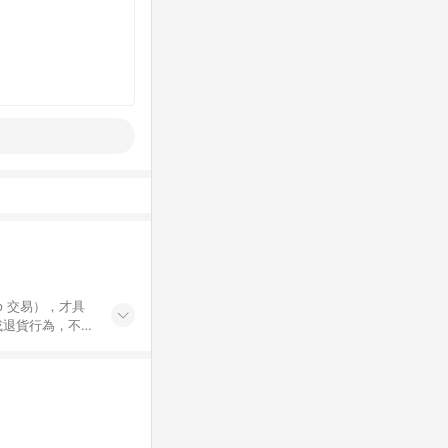
示為準。 7.
 / 中高年級推薦
集合 / 地墊&圍欄
書單 / 6~8歲