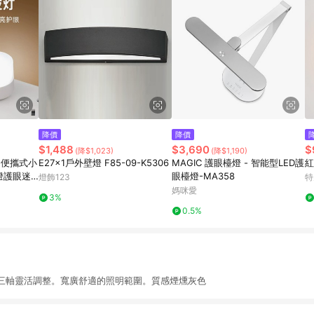
降價
降價
$1,488
$3,690
$
(降$1,023)
(降$1,190)
 便攜式小
E27x1戶外壁燈 F85-09-K5306
MAGIC 護眼檯燈 - 智能型LED護
紅
B燈護眼迷
眼檯燈-MA358
燈飾123
特
動電源 小
媽咪愛
3%
0.5%
三軸靈活調整。寬廣舒適的照明範圍。質感煙燻灰色