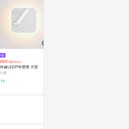
降價
降價
降價
990
$1,667
$660
(降$900)
(降$1,333)
(降$3,
外線LED戶外壁燈 方型
工業風LED壁燈 F21-2023-47
E27調整型壁燈 
35
力屋
燈飾123
YP燈飾
1%
3%
5%