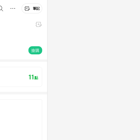
筆記
搶購
11
點