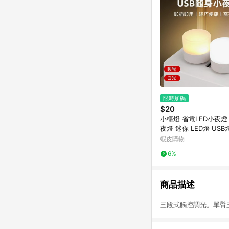
限時加碼
$20
小檯燈 省電LED小夜燈
夜燈 迷你 LED燈 US
你燈 LED隨身燈電腦移
蝦皮購物
燈嬰兒床頭小夜燈
6%
商品描述
三段式觸控調光。單臂