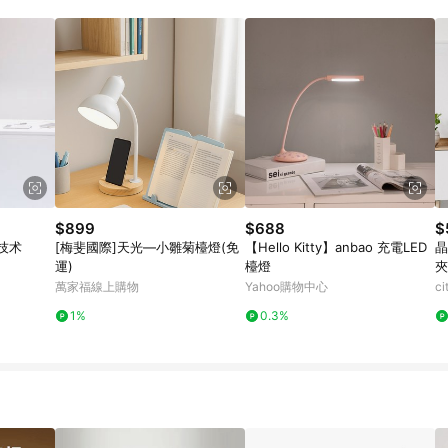
寶可夢pokemon玩具 / 世界名著 / 廚房家電 / 蔬果汁&奶粉 / 體能玩具 / 涼墊 
$899
$688
$
技术
[梅斐國際]天光—小雛菊檯燈(免
【Hello Kitty】anbao 充電LED
晶
運)
檯燈
夾
控
萬家福線上購物
Yahoo購物中心
c
1%
0.3%