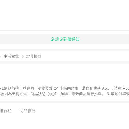
設定到價通知
生活家電
燈具檯燈
贈品如與媽咪愛購物商品資訊頁及購物車不符，以媽咪愛購物商品資訊頁及購物車標
媽咪愛站上折價券並用，若選擇使用折價券，即不得併用LINE購物回饋。 8. 部分指定商品類
排行榜
商品描述
童書館出清 / Switch 遊戲片 / 瑪利歐玩具 / LEGO樂高 / 尿布 / 橋樑書
攝影機 / 雞精&鱸魚精 / 美妝保養 / 居家防護 / 暢銷作者&經典角色 / 人氣卡通大
書專區 / 各式零嘴&堅果&珍珠&果乾&糖果 / 兒童耳機&耳麥 / 水果專區 / 親子理財