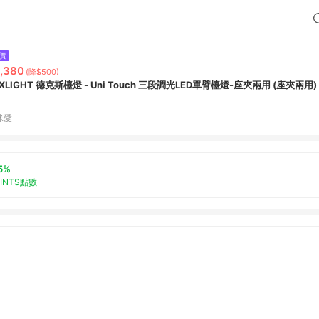
價
,380
(降$500)
XLIGHT 德克斯檯燈 - Uni Touch 三段調光LED單臂檯燈-座夾兩用 (座夾兩用)
咪愛
5%
OINTS點數