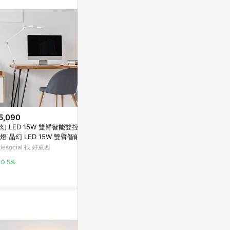
/ 同儕相處書單 /
5,090
降價
降價
幻 LED 15W 雙臂智能雙控立
$1,380
$2,972
(降$600)
(降$2
燈 晶幻 LED 15W 雙臂智能雙
DEXLIGHT 德克斯檯燈 - 台灣製
黑色皮革桌墊
立夾燈
itiesocial 找 好東西
Star 星光LED雙臂檯燈-座夾兩
雅設計書寫墊
用-NP1116
媽咪愛
亞洲跨境設計購物
0.5%
0.5%
1%