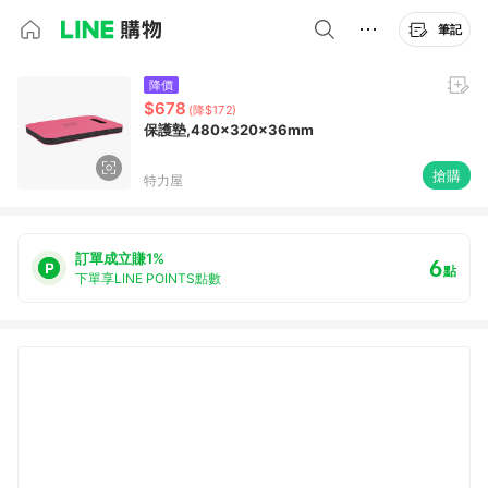
筆記
降價
$678
(降$172)
保護墊,480x320x36mm
搶購
特力屋
訂單成立賺1%
6
點
下單享LINE POINTS點數