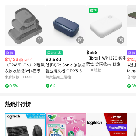
鬆挑選到商品(Simple to choose)、在最短的時間內完成訂購或
結帳流程(Easy to buy)、每次到「特力屋」購物都能得到新的啟
發與靈感(Exciting experience)，同時持續提供消費者居家修繕
最佳解決方案，以創造優質居家環境為首要目標，成為消費者打
造幸福家園時的優先選擇。
$558
降價
限時加碼
降價
【ibits】WP1320 智能
$1,123
$2,580
$12
(降$167)
藥盒 分隔收納 智能定
《TRAVELON》Pi透氣
[創聯]Gt Sonic 無線超
├登山
時提醒 蜂鳴器 一鍵靜
LINE禮物
衣物收納袋3件(石墨
聲波清洗機 GT-X5 3色
Mega
音 便攜 環保ABS材質
灰) | 防潑水收納袋 旅
選
W 保
東森購物 ETMall
萬家福線上購物
台灣
行袋 防塵袋 分類袋
ED-
0.5%
6%
3
熱銷排行榜