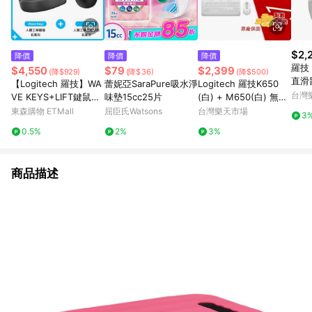
$2,
降價
降價
降價
羅技 
$4,550
$79
$2,399
(降$929)
(降$36)
(降$500)
直滑
【Logitech 羅技】WA
蕾妮亞SaraPure吸水淨
Logitech 羅技K650
台灣
VE KEYS+LIFT鍵鼠組
味墊15cc25片
(白) + M650(白) 無線
石墨灰
鍵鼠組
東森購物 ETMall
屈臣氏Watsons
台灣樂天市場
3
0.5%
2%
3%
商品描述