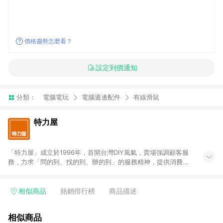
價格趨勢怎麼看？
設定到價通知
分類：
電腦電玩
電腦週邊配件
有線滑鼠
特力屋
「特力屋」成立於1996年，首開台灣DIY風氣，賣場強調顧客服
務，力求「問的到、找的到、辦的到」的服務精神，提供消費者
全方位居家解決方案。賣場商品區均安排專屬人員，提供消費者
詢問專業建議；商品方面，提供超過3萬多種豐富品項，讓每位顧
客找到居家修繕、佈置或裝潢時所需；另外，在各家分店內規劃
相似商品
熱銷排行榜
商品描述
「居家裝修中心」，依顧客需求量身打造，為消費者辦理客製化
居家專案工程。 「特力屋」針對商品、陳列、服務、系統、流程
相似商品
等各方面進行整合，提升服務質感，期望每一位來店顧客，能輕