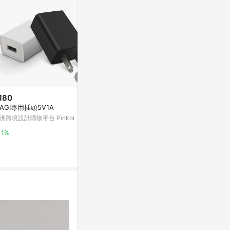
180
降價
限時加碼
AGI專用插頭5V1A
$1,090
$299
(降$890)
洲跨境設計購物平台 Pinkoi
CITYBOSS 台灣製造 45W 2合1
台北出🎉立式
出國萬用充電器 全球通用萬能轉
式插座 檯燈 
1%
換插頭(2USB-C+1USB-A)
座 手機充電
myfone網路門市
蝦皮購物
無線充座
1%
2%