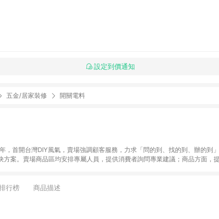
設定到價通知
五金/居家裝修
開關電料
6年，首開台灣DIY風氣，賣場強調顧客服務，力求「問的到、找的到、辦的到
決方案。賣場商品區均安排專屬人員，提供消費者詢問專業建議；商品方面，提
找到居家修繕、佈置或裝潢時所需；另外，在各家分店內規劃「居家裝修中心
針對商品、陳列、服務、系統、流程等各方面進行整合，提
店顧客，能輕鬆挑選到商品(Simple to choose)、在最短的時間內完成
排行榜
商品描述
、每次到「特力屋」購物都能得到新的啟發與靈感(Exciting experience)，同時
造優質居家環境為首要目標，成為消費者打造幸福家園時的優先選擇。