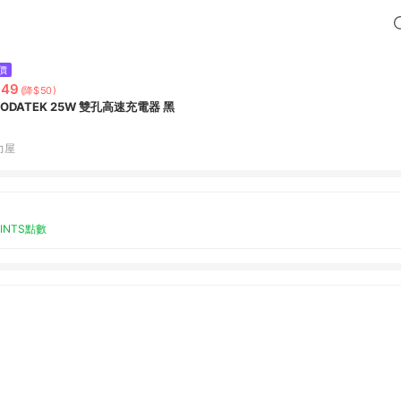
價
349
(降$50)
OODATEK 25W 雙孔高速充電器 黑
力屋
OINTS點數