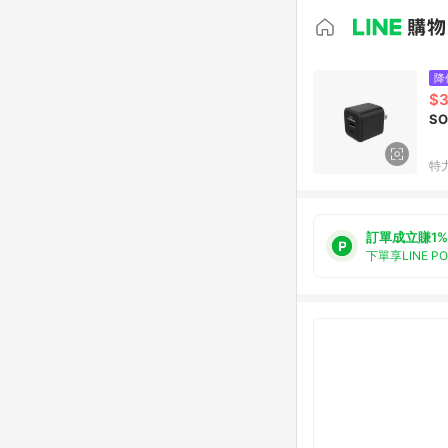
降
$
S
特
訂單成立賺1%
下單享LINE P