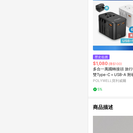
歷史低價
$1,080
(降$100)
多合一萬國轉接頭 旅
雙Type-C＋USB-A 
包 全球通用
POLYWELL寶利威爾
5%
商品描述