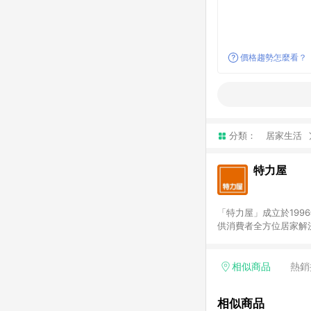
價格趨勢怎麼看？
分類：
居家生活
特力屋
「特力屋」成立於199
供消費者全方位居家解
豐富品項，讓每位顧客
身打造，為消費者辦理客製化居家專案工程。 「特力屋」
升服務質感，期望每一位來
相似商品
熱銷
(Easy to buy)
繕最佳解決方案，以創
相似商品