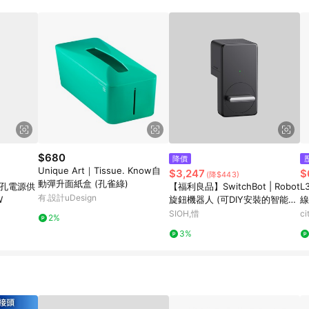
$680
降價
Unique Art｜Tissue. Know自
$3,247
$
(降$443)
動彈升面紙盒 (孔雀綠)
多孔電源供
【福利良品】SwitchBot | Robot
L
有.設計uDesign
W
旋鈕機器人 (可DIY安裝的智能門
線
鎖)
SIOH,惜
c
2%
3%