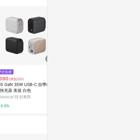
$1,290
歷史低價
限時加碼
Belkin 10k自帶線行動電源 四色
690
$499
(降$200)
選
35 GaN 35W USB-C 自帶伸縮
Godox 神牛 V
新光三越skm online
快充器 美規 白色
Pro, V860
充電座
itiesocial 找 好東西
蝦皮購物
0.5%
0.5%
1%