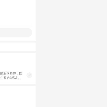
」的服務精神，提
供超過3萬多種
」，依顧客需求量
訂購或結帳流程
持續提供消費者居家修