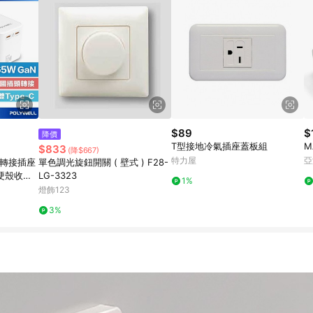
$89
$
降價
T型接地冷氣插座蓋板組
M
$833
(降$667)
特力屋
亞
行轉接插座
單色調光旋鈕開關 ( 壁式 ) F28-
附硬殼收納
LG-3323
1%
燈飾123
3%