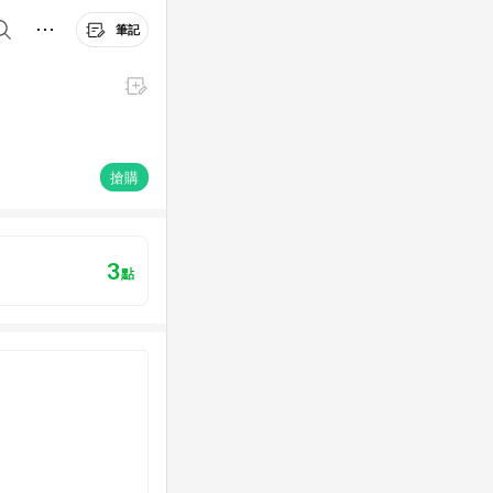
筆記
搶購
3
點