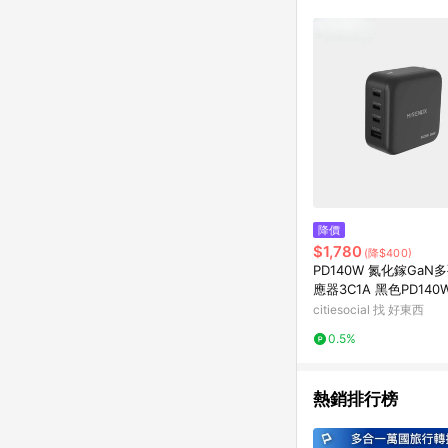
降價
$1,780
(降$400)
PD140W 氮化鎵GaN
應器3C1A 黑色PD140
citiesocial 找 好東西
0.5%
熱銷排行榜