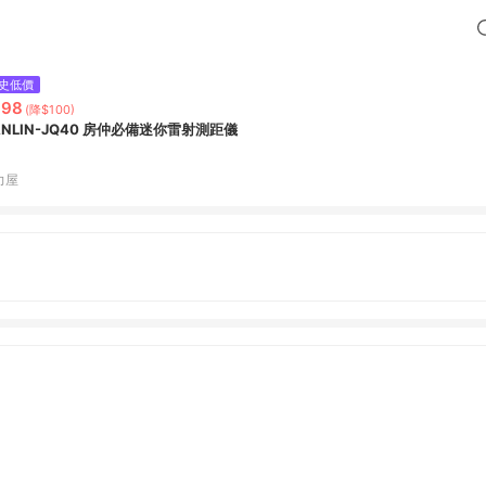
史低價
898
(降$100)
ANLIN-JQ40 房仲必備迷你雷射測距儀
力屋