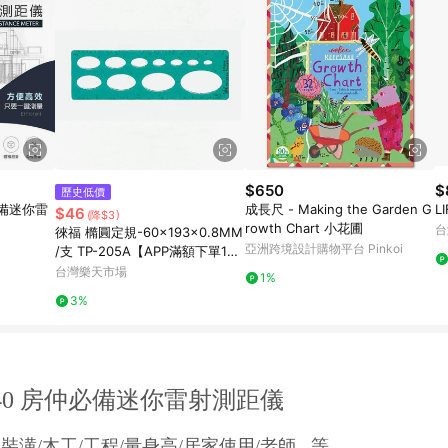
$650
$
歷史低價
必備迷你雷
成長尺 - Making the Garden G
L
$46
(降$3)
rowth Chart 小花圃
台
徠福 橢圓定規-60x193x0.8MM
亞洲跨境設計購物平台 Pinkoi
/支 TP-205A【APP滿額下單1
0%點數(單一帳號最高1500點)】
台灣樂天市場
1%
8/31止
3%
JQ40 房仲必備迷你雷射測距儀
裝潢/木工/工程/量身高/居家使用/老師...等