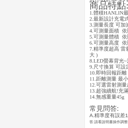
商品特點
1.體積HANLI
2.最新設計充電式
3.測量長度 可加減
4.可測量面積 
5.可測量體積 
6.可測量高度 
7.精準度超高 
大 )
8.LED螢幕背光~
9.尺寸換算 可設定 
10.即時回報距
11.距離測量 最小
12.可選雷射測量
13.超強續航!充
14.無感重量45g
常見問答:
A.精準度有誤差1
答:請看說明書操作調整~