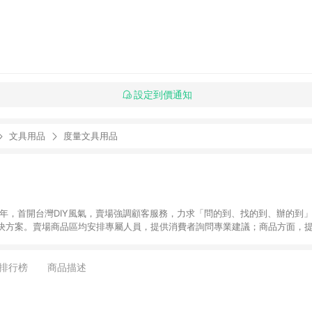
設定到價通知
文具用品
度量文具用品
6年，首開台灣DIY風氣，賣場強調顧客服務，力求「問的到、找的到、辦的到
決方案。賣場商品區均安排專屬人員，提供消費者詢問專業建議；商品方面，提
找到居家修繕、佈置或裝潢時所需；另外，在各家分店內規劃「居家裝修中心
針對商品、陳列、服務、系統、流程等各方面進行整合，提
店顧客，能輕鬆挑選到商品(Simple to choose)、在最短的時間內完成
排行榜
商品描述
、每次到「特力屋」購物都能得到新的啟發與靈感(Exciting experience)，同時
造優質居家環境為首要目標，成為消費者打造幸福家園時的優先選擇。