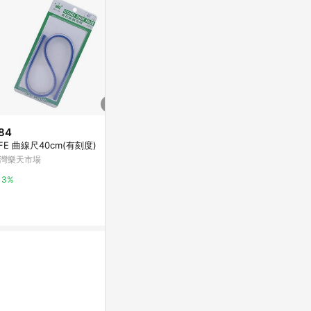
84
限時加碼
限時加碼
IFE 曲線尺40cm(有刻度)
$978
$1,080
灣樂天市場
【臺灣熱銷】高精度電子角度測
現貨🔥德力西
量儀 雷射傾角儀 數顯 激光 水平
角器 坡度儀 
3%
儀 傾角儀高精度數顯激光傾角盒
帶磁規範 坡
蝦皮購物
蝦皮購物
電子角度尺帶磁規範坡度水平儀
角儀 數顯工
3.2%
8%