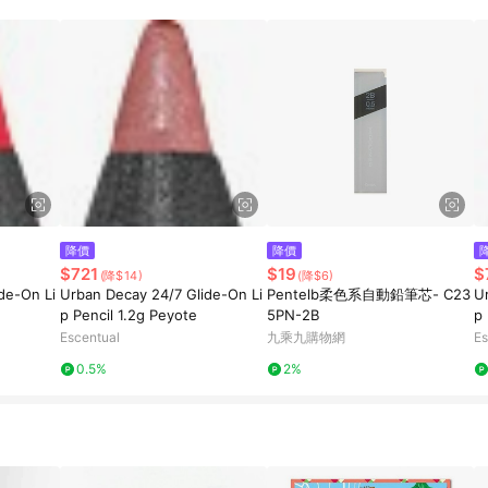
降價
降價
$721
$19
$
(降$14)
(降$6)
de-On Li
Urban Decay 24/7 Glide-On Li
Pentelb柔色系自動鉛筆芯- C23
U
p Pencil 1.2g Peyote
5PN-2B
p 
Escentual
九乘九購物網
Es
0.5%
2%