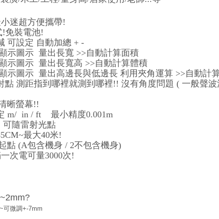
:
N最小迷超方便攜帶!
!免裝電池!
 可設定 自動加總 + -
依顯示圖示 量出長寬 >>自動計算面積
依顯示圖示 量出長寬高 >>自動計算體積
依顯示圖示 量出高邊長與低邊長 利用夾角運算 >>自動計
雷射點 測距指到哪裡就測到哪裡!! 沒有角度問題 ( 一般聲
清晰螢幕!!
m/ in / ft 最小精度0.001m
離 可隨雷射光點
5CM~最大40米!
起點 (A包含機身 / 2不包含機身)
滿一次電可量3000次!
~2mm?
可微調+-7mm