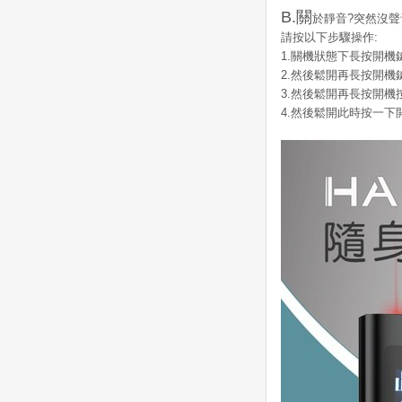
B.關
於靜音?突然沒聲
請按以下步驟操作:
1.關機狀態下長按開機鍵
2.然後鬆開再長按開機鍵出
3.然後鬆開再長按開機按
4.然後鬆開此時按一下開