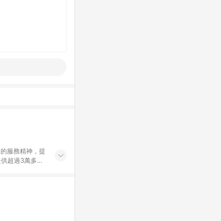
」的服務精神，提
供超過3萬多種
」，依顧客需求量
訂購或結帳流程
持續提供消費者居家修