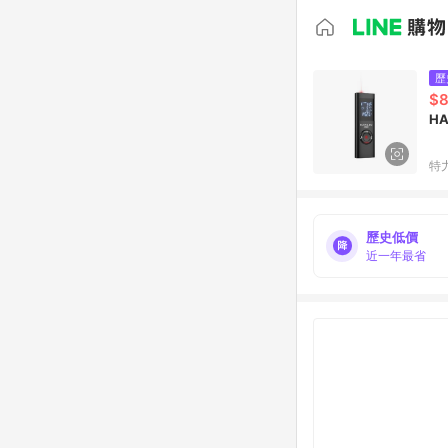
歷
$
H
特
歷史低價
近一年最省