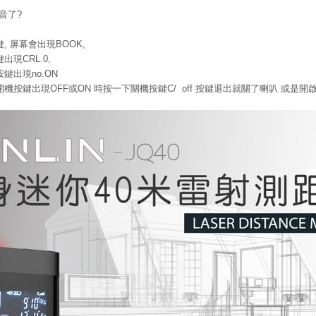
音了?
, 屏幕會出現BOOK,
現CRL.0,
鍵出現no.ON
機按鍵出現OFF或ON 時按一下關機按鍵C/ off 按鍵退出就關了喇叭 或是開