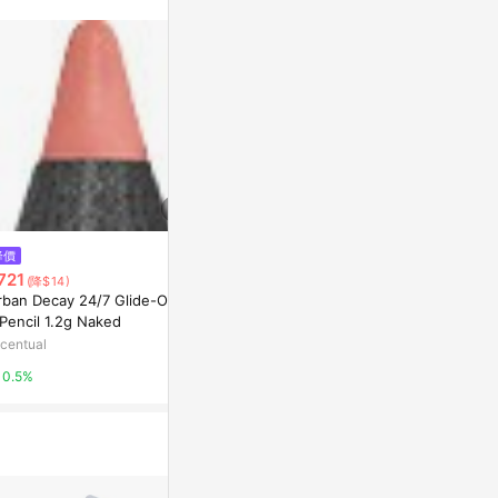
降價
降價
降價
721
$721
$1,272
(降$14)
(降$14)
(降$26
rban Decay 24/7 Glide-On Li
Urban Decay 24/7 Waterline E
Filorga Nutri-
Pencil 1.2g Naked
ye Pencil 1.2g Legend
Plumping Lip
centual
Escentual
Escentual
0.5%
0.5%
0.5%