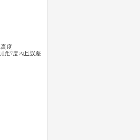
算高度
波測距7度內且誤差