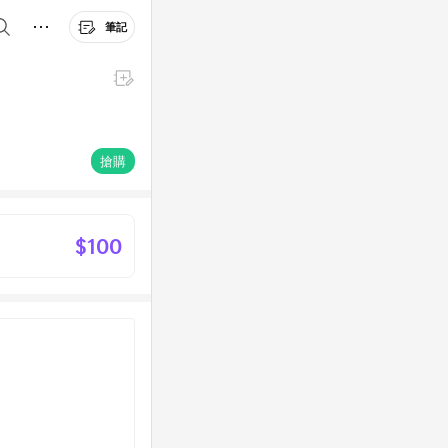
筆記
搶購
$100