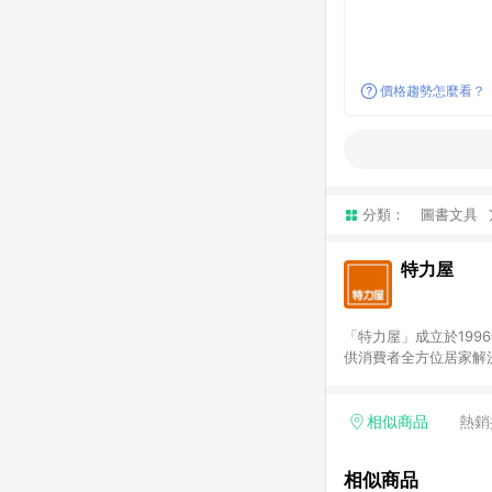
價格趨勢怎麼看？
分類：
圖書文具
特力屋
「特力屋」成立於199
供消費者全方位居家解
豐富品項，讓每位顧客
身打造，為消費者辦理客製化居家專案工程。 「特力屋」
升服務質感，期望每一位來
相似商品
熱銷
(Easy to buy)
繕最佳解決方案，以創
相似商品