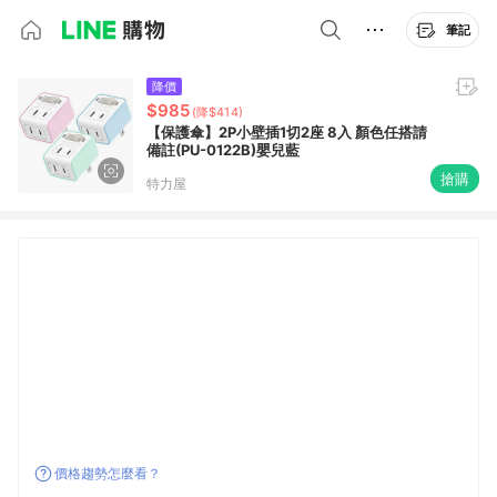
筆記
降價
$985
(降$414)
【保護傘】2P小壁插1切2座 8入 顏色任搭請
備註(PU-0122B)嬰兒藍
搶購
特力屋
價格趨勢怎麼看？