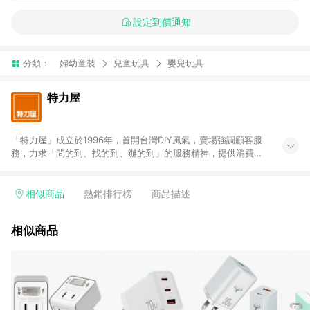
設定到價通知
分類：
婦幼童裝
兒童玩具
嬰兒玩具
特力屋
「特力屋」成立於1996年，首開台灣DIY風氣，賣場強調顧客服
務，力求「問的到、找的到、辦的到」的服務精神，提供消費者
全方位居家解決方案。賣場商品區均安排專屬人員，提供消費者
詢問專業建議；商品方面，提供超過3萬多種豐富品項，讓每位顧
客找到居家修繕、佈置或裝潢時所需；另外，在各家分店內規劃
相似商品
熱銷排行榜
商品描述
「居家裝修中心」，依顧客需求量身打造，為消費者辦理客製化
居家專案工程。 「特力屋」針對商品、陳列、服務、系統、流程
相似商品
等各方面進行整合，提升服務質感，期望每一位來店顧客，能輕
鬆挑選到商品(Simple to choose)、在最短的時間內完成訂購或
結帳流程(Easy to buy)、每次到「特力屋」購物都能得到新的啟
發與靈感(Exciting experience)，同時持續提供消費者居家修繕
最佳解決方案，以創造優質居家環境為首要目標，成為消費者打
造幸福家園時的優先選擇。