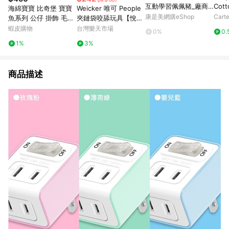
互動學習佩佩豬_廠商
Cott
海綿寶寶 比奇堡 寶寶
Weicker 唯可 People
直送
康是美網購eShop
Carte
魚系列 公仔 掛飾 毛絨
夾鏈袋咬舔玩具【悅兒
掛件 公仔 限量 玩具 擺
園婦幼生活館】
蝦皮購物
台灣樂天市場
0%
0.
件
1%
3%
商品描述