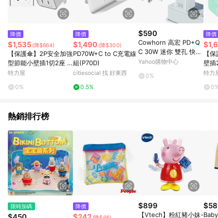
$590
降價
降價
降價
Cowhorn 高宏 PD+Q
$1,535
$1,490
$1,
(降$664)
(降$300)
C 30W 迷你 雙孔 快充
【保護傘】2P安全加強
PD70W+C to C充電線
【保
旅充頭
Yahoo購物中心
型節能小壁插1切2座 1
組(P70D)
壁插
2入(PU-0122A)
搭請備
特力屋
citiesocial 找 好東西
特力
0%
藍
0%
0.5%
0
熱銷排行榜
$899
$58
限時加碼
降價
【Vtech】粉紅豬小妹-
Baby
$450
$242
(降$68)