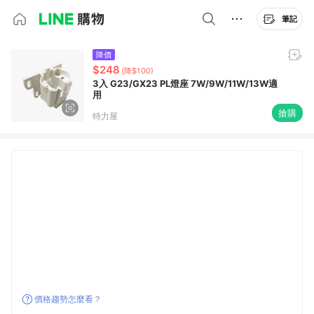
筆記
降價
$248
(降$100)
3入 G23/GX23 PL燈座 7W/9W/11W/13W適
用
搶購
特力屋
價格趨勢怎麼看？