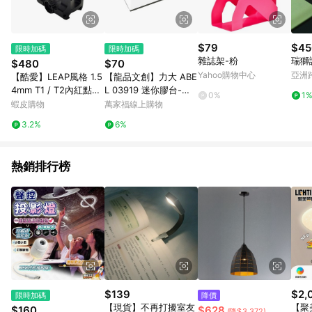
$79
$45
限時加碼
限時加碼
雜誌架-粉
瑞獅
$480
$70
Yahoo購物中心
亞洲
【酷愛】LEAP風格 1.5
【龍品文創】力大 ABE
Pinko
4mm T1 / T2內紅點增
L 03919 迷你膠台-附
0%
1
高座、CNC鋁合金 鏡
膠帶-白
蝦皮購物
萬家福線上購物
座 快瞄鏡、皮卡汀尼導
3.2%
6%
軌
熱銷排行榜
$139
$2,
限時加碼
降價
【現貨】不再打擾室友
【聚
$160
$628
(降$3,372)