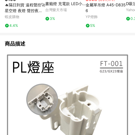
書籤燈 充電款 LED小
D吸
🔥隔日到貨 遠程聲控🚀
金屬單吊燈 A45-D835
夜燈 超薄 夜間LED 便
三色
台灣樂天市場
Yah
星空燈 夜燈 聲控夜燈
6
攜式 便籤燈 夾書燈 讀
形星
小夜燈 氣氛燈 銀河投
蝦皮購物
YP燈飾
3%
0.
書燈 交換禮物｜領券最
32
影燈 星空投影燈 禮物
4.4%
5%
高折$220
譜】
車載星空燈
商品描述