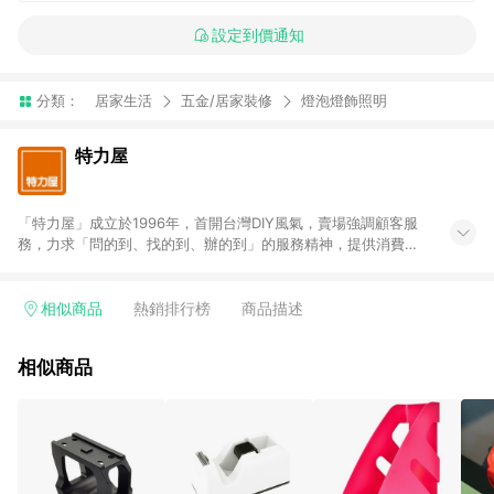
設定到價通知
分類：
居家生活
五金/居家裝修
燈泡燈飾照明
特力屋
「特力屋」成立於1996年，首開台灣DIY風氣，賣場強調顧客服
務，力求「問的到、找的到、辦的到」的服務精神，提供消費者
全方位居家解決方案。賣場商品區均安排專屬人員，提供消費者
詢問專業建議；商品方面，提供超過3萬多種豐富品項，讓每位顧
客找到居家修繕、佈置或裝潢時所需；另外，在各家分店內規劃
相似商品
熱銷排行榜
商品描述
「居家裝修中心」，依顧客需求量身打造，為消費者辦理客製化
居家專案工程。 「特力屋」針對商品、陳列、服務、系統、流程
相似商品
等各方面進行整合，提升服務質感，期望每一位來店顧客，能輕
鬆挑選到商品(Simple to choose)、在最短的時間內完成訂購或
結帳流程(Easy to buy)、每次到「特力屋」購物都能得到新的啟
發與靈感(Exciting experience)，同時持續提供消費者居家修繕
最佳解決方案，以創造優質居家環境為首要目標，成為消費者打
造幸福家園時的優先選擇。