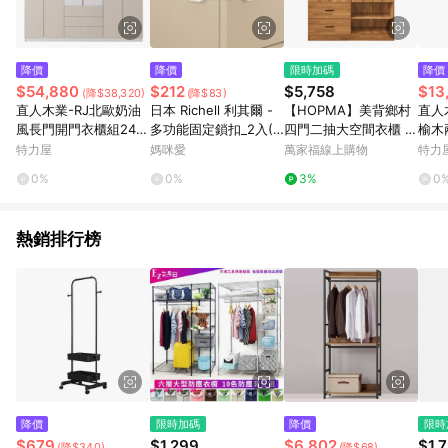
降價
降價
限時加碼
降價
$54,880
$212
$5,758
$13
(降$38,320)
(降$83)
直人木業-RJ北歐奶油
日本 Richell 利其爾 -
【HOPMA】美背鄉村
直人
風長門開門衣櫃組240
多功能固定鎖扣_2入(9
四門二抽大空間衣櫃 台
榆木
公分(單吊+雙吊+三抽)
81894)
灣製造 衣櫥 抽屜櫃 衣
分(
特力屋
媽咪愛
萬家福線上購物
特力
物收納櫃
0%
0%
3%
0
熱銷排行榜
降價
限時加碼
降價
限時
$679
$1,299
$6,802
$1,
(降$340)
(降$68)