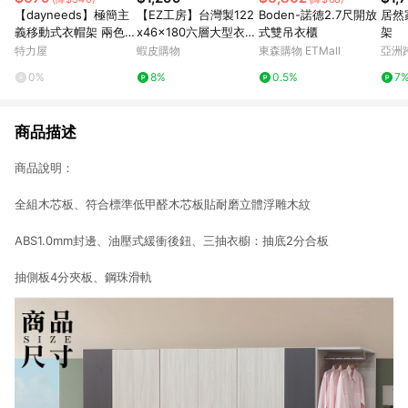
【dayneeds】極簡主
【EZ工房】台灣製122
Boden-諾德2.7尺開放
居然
義移動式衣帽架 兩色可
x46x180六層大型衣櫥
式雙吊衣櫃
架
選黑色
組(贈防塵套)衣櫥 布套
特力屋
蝦皮購物
東森購物 ETMall
亞洲
層櫃 鐵架 吊衣架 防塵
Pinko
0%
8%
0.5%
7
套 防塵衣櫥 衣櫥
商品描述
商品說明：
全組木芯板、符合標準低甲醛木芯板貼耐磨立體浮雕木紋
ABS1.0mm封邊、油壓式緩衝後鈕、三抽衣櫥：抽底2分合板
抽側板4分夾板、鋼珠滑軌