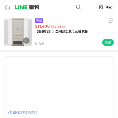
筆記
降價
$11,400
(降$11,500)
【顛覆設計】亞司維2.6尺三抽衣櫥
搶購
特力屋
價格趨勢怎麼看？