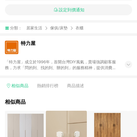
設定到價通知
分類：
居家生活
傢俱/床墊
衣櫃
特力屋
「特力屋」成立於1996年，首開台灣DIY風氣，賣場強調顧客服
務，力求「問的到、找的到、辦的到」的服務精神，提供消費者
全方位居家解決方案。賣場商品區均安排專屬人員，提供消費者
詢問專業建議；商品方面，提供超過3萬多種豐富品項，讓每位顧
客找到居家修繕、佈置或裝潢時所需；另外，在各家分店內規劃
相似商品
熱銷排行榜
商品描述
「居家裝修中心」，依顧客需求量身打造，為消費者辦理客製化
居家專案工程。 「特力屋」針對商品、陳列、服務、系統、流程
相似商品
等各方面進行整合，提升服務質感，期望每一位來店顧客，能輕
鬆挑選到商品(Simple to choose)、在最短的時間內完成訂購或
結帳流程(Easy to buy)、每次到「特力屋」購物都能得到新的啟
發與靈感(Exciting experience)，同時持續提供消費者居家修繕
最佳解決方案，以創造優質居家環境為首要目標，成為消費者打
造幸福家園時的優先選擇。