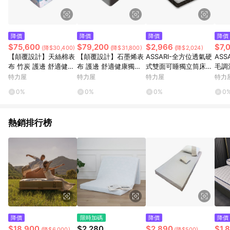
降價
降價
降價
降價
$75,600
$79,200
$2,966
$7,
(降$30,400)
(降$31,800)
(降$2,024)
【顛覆設計】天絲棉表
【顛覆設計】石墨烯表
ASSARI-全方位透氣硬
ASS
布 竹炭 護邊 舒適健康
布 護邊 舒適健康獨立
式雙面可睡獨立筒床
毛調
獨立筒床墊(單大3.5尺)
筒床墊(雙人5尺)
墊-單大3.5尺
大3.
特力屋
特力屋
特力屋
特力
0%
0%
0%
0
熱銷排行榜
降價
限時加碼
降價
降價
$18,900
$2,280
$2,890
$1,
(降$6,000)
(降$500)