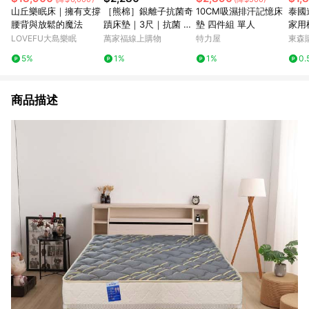
山丘樂眠床｜擁有支撐
［熊棉］銀離子抗菌奇
10CM吸濕排汗記憶床
泰國
腰背與放鬆的魔法
蹟床墊｜3尺｜抗菌 抑
墊 四件組 單人
家用
菌 折疊床 偏硬款 高支
學生
LOVEFU大島樂眠
萬家福線上購物
特力屋
東森購
撐 好收納 車宿 露營 租
5%
1%
1%
0.
屋
商品描述