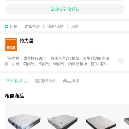
設定到價通知
分類：
居家生活
傢俱/床墊
床墊
特力屋
「特力屋」成立於1996年，首開台灣DIY風氣，賣場強調顧客服
務，力求「問的到、找的到、辦的到」的服務精神，提供消費者
全方位居家解決方案。賣場商品區均安排專屬人員，提供消費者
詢問專業建議；商品方面，提供超過3萬多種豐富品項，讓每位顧
客找到居家修繕、佈置或裝潢時所需；另外，在各家分店內規劃
相似商品
熱銷排行榜
商品描述
「居家裝修中心」，依顧客需求量身打造，為消費者辦理客製化
居家專案工程。 「特力屋」針對商品、陳列、服務、系統、流程
相似商品
等各方面進行整合，提升服務質感，期望每一位來店顧客，能輕
鬆挑選到商品(Simple to choose)、在最短的時間內完成訂購或
結帳流程(Easy to buy)、每次到「特力屋」購物都能得到新的啟
發與靈感(Exciting experience)，同時持續提供消費者居家修繕
最佳解決方案，以創造優質居家環境為首要目標，成為消費者打
造幸福家園時的優先選擇。