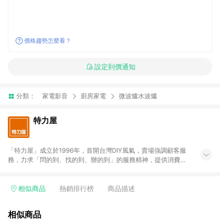
價格趨勢怎麼看？
設定到價通知
分類：
家電影音
廚房家電
微波爐水波爐
特力屋
「特力屋」成立於1996年，首開台灣DIY風氣，賣場強調顧客服
務，力求「問的到、找的到、辦的到」的服務精神，提供消費者
全方位居家解決方案。賣場商品區均安排專屬人員，提供消費者
詢問專業建議；商品方面，提供超過3萬多種豐富品項，讓每位顧
客找到居家修繕、佈置或裝潢時所需；另外，在各家分店內規劃
相似商品
熱銷排行榜
商品描述
「居家裝修中心」，依顧客需求量身打造，為消費者辦理客製化
居家專案工程。 「特力屋」針對商品、陳列、服務、系統、流程
相似商品
等各方面進行整合，提升服務質感，期望每一位來店顧客，能輕