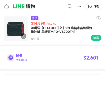
筆記
降價
$14,899
(降$2,601)
加碼送【HITACHI日立】22L過熱水蒸氣烘烤
微波爐-晶鑽紅MRO-VS700T-R
搶購
特力屋
降價
$2,601
近期最省