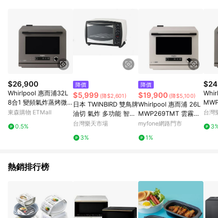
鬆挑選到商品(Simple to choose)、在最短的時間內完成訂購或
結帳流程(Easy to buy)、每次到「特力屋」購物都能得到新的啟
發與靈感(Exciting experience)，同時持續提供消費者居家修繕
最佳解決方案，以創造優質居家環境為首要目標，成為消費者打
造幸福家園時的優先選擇。
$26,900
$24
降價
降價
Whirlpool 惠而浦32L
Whir
$5,999
$19,900
(降$2,601)
(降$5,100)
8合1 變頻氣炸蒸烤微
MWP3
日本 TWINBIRD 雙鳥牌
Whirlpool 惠而浦 26L
波爐Chef主廚機(大地
變頻
東森購物 ETMall
台灣
油切 氣炸 多功能 智慧
MWP269TMT 雲霧白
棕) MWP329TST
合1 
TS - 4119 可參考 TS-
變頻氣炸蒸烤微波爐 8
台灣樂天市場
myfone網路門市
0.5%
3
D067B 日本代購
合1 Chef 主廚機
3%
1%
熱銷排行榜