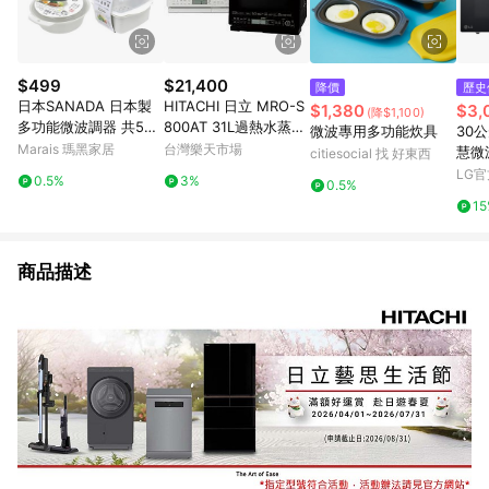
$499
$21,400
降價
歷史
日本SANADA 日本製
HITACHI 日立 MRO-S
$1,380
$3,
(降$1,100)
多功能微波調器 共5入
800AT 31L過熱水蒸氣
微波專用多功能炊具
30公
(五款各一)
烘烤微波爐 MROS800
Marais 瑪黑家居
台灣樂天市場
慧微
citiesocial 找 好東西
AT
S30
LG
0.5%
3%
0.5%
1
商品描述