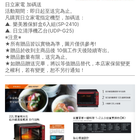
日立家電 加碼送
活動期間：即日起至送完為止。
凡購買日立家電指定機型，加碼送：
▲. 樂美雅保鮮盒6入組(SP-2410)
▲. 日立清淨機乙台(UDP-G25)
※注意※
★所有贈品皆以實物為準 , 圖片僅供參考!
★贈品於收到主商品後 10個工作天後陸續寄出。
★贈品數量有限，送完為止。
★如贈品贈送完畢，將以等值贈品替代，本店家保留變更
之權利，若有變更，恕不另行通知！